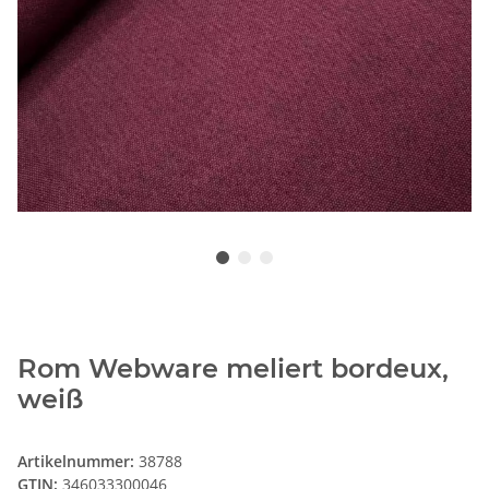
Rom Webware meliert bordeux,
weiß
Artikelnummer:
38788
GTIN:
346033300046