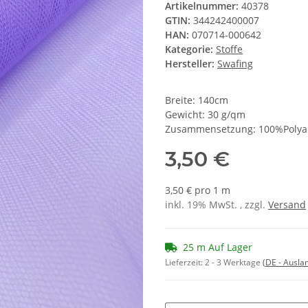
Artikelnummer:
40378
GTIN:
344242400007
HAN:
070714-000642
Kategorie:
Stoffe
Hersteller:
Swafing
Breite: 140cm
Gewicht: 30 g/qm
Zusammensetzung: 100%Poly
3,50 €
3,50 € pro 1 m
inkl. 19% MwSt. , zzgl.
Versand
25 m Auf Lager
Lieferzeit:
2 - 3 Werktage
(DE - Ausla