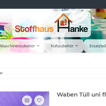
Maschinenzubehör
Nähzubehör
Ersatztei
er
Waben Tüll uni f