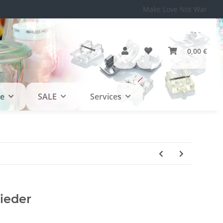
Make Love Not War
0,00 €
le
SALE
Services
lieder