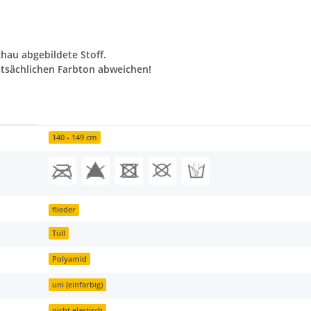
chau abgebildete Stoff.
tsächlichen Farbton abweichen!
140 - 149 cm
flieder
Tüll
Polyamid
uni (einfarbig)
nicht elastisch