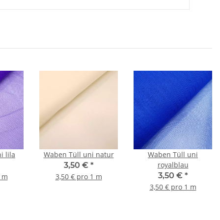
 lila
Waben Tüll uni natur
Waben Tüll uni
royalblau
3,50 €
*
3,50 €
*
1 m
3,50 € pro 1 m
3,50 € pro 1 m