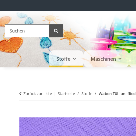
Stoffe
Maschinen
Zurück zur Liste
Startseite
Stoffe
Waben Tüll uni flied