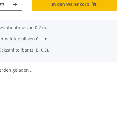
m
In den Warenkorb
destabnahme von 0.2 m.
ahmeintervall von 0.1 m.
ckzahl teilbar (z. B. 0,5).
den geladen ...