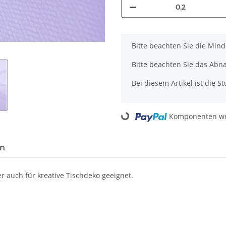
x
Bitte beachten Sie die Min
Bitte beachten Sie das Abn
Bei diesem Artikel ist die Stü
Loading...
Komponenten wer
en
 auch für kreative Tischdeko geeignet.