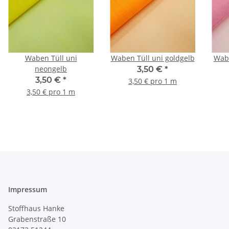
Waben Tüll uni
Waben Tüll uni goldgelb
Wabe
neongelb
3,50 €
*
3,50 €
*
3,50 € pro 1 m
3,50 € pro 1 m
Impressum
Stoffhaus Hanke
Grabenstraße 10