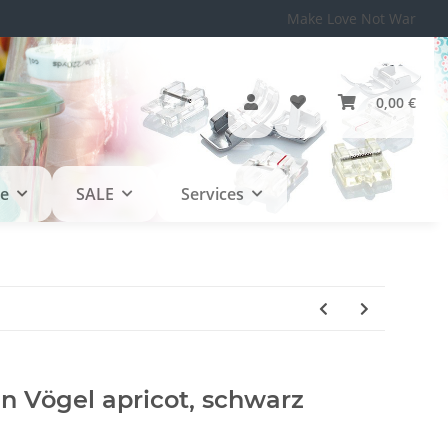
Make Love Not War
0,00 €
le
SALE
Services
en Vögel apricot, schwarz