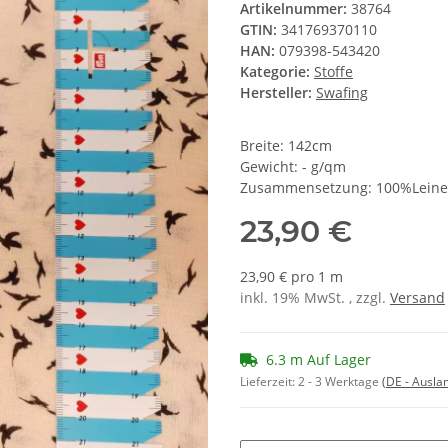
Artikelnummer:
38764
GTIN:
341769370110
HAN:
079398-543420
Kategorie:
Stoffe
Hersteller:
Swafing
Breite: 142cm
Gewicht: - g/qm
Zusammensetzung: 100%Lein
23,90 €
23,90 € pro 1 m
inkl. 19% MwSt. , zzgl.
Versand
6.3 m Auf Lager
Lieferzeit:
2 - 3 Werktage
(DE - Ausla