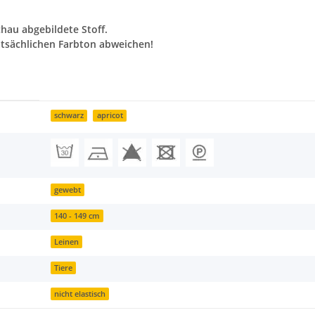
chau abgebildete Stoff.
tsächlichen Farbton abweichen!
schwarz
apricot
gewebt
140 - 149 cm
Leinen
Tiere
nicht elastisch