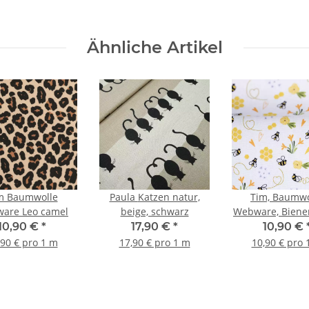
Ähnliche Artikel
m Baumwolle
Paula Katzen natur,
Tim, Baumwo
are Leo camel
beige, schwarz
Webware, Biene
10,90 €
*
17,90 €
*
10,90 €
,90 € pro 1 m
17,90 € pro 1 m
10,90 € pro 