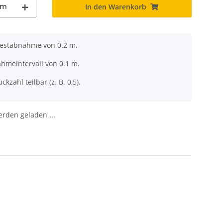
m
In den Warenkorb
destabnahme von 0.2 m.
ahmeintervall von 0.1 m.
ckzahl teilbar (z. B. 0,5).
den geladen ...