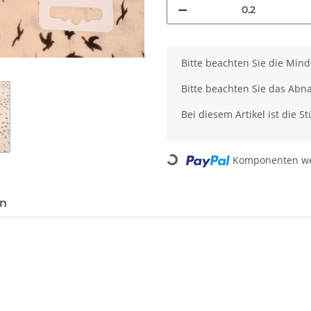
x
Bitte beachten Sie die Min
Bitte beachten Sie das Abn
Bei diesem Artikel ist die Stü
Loading...
Komponenten wer
en