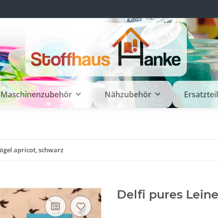
Maschinenzubehör
Nähzubehör
Ersatztei
Vögel apricot, schwarz
Delfi pures Lein