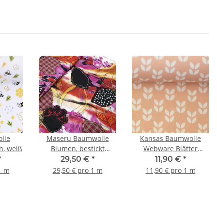
lle
Maseru Baumwolle
Kansas Baumwolle
n, weiß
Blumen, bestickt
Webware Blätter
schwarz, orange, pink
naturweiß/apricot
*
29,50 €
*
11,90 €
*
1 m
29,50 € pro 1 m
11,90 € pro 1 m