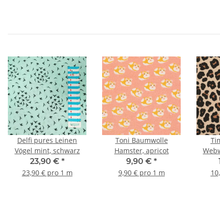
Delfi pures Leinen
Toni Baumwolle
Ti
Vögel mint, schwarz
Hamster, apricot
Webw
23,90 €
*
9,90 €
*
23,90 € pro 1 m
9,90 € pro 1 m
10