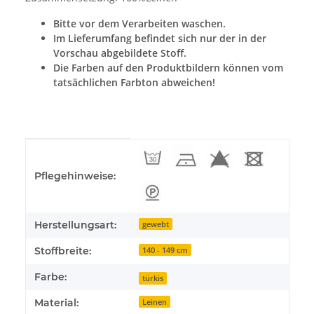
Bitte vor dem Verarbeiten waschen.
Im Lieferumfang befindet sich nur der in der
Vorschau abgebildete Stoff.
Die Farben auf den Produktbildern können vom
tatsächlichen Farbton abweichen!
Produkteigenschaft
Wert
Pflegehinweise:
Herstellungsart:
gewebt
Stoffbreite:
140 - 149 cm
Farbe:
türkis
Material:
Leinen