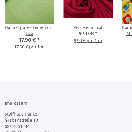
Damiel pures Leinen uni
Viskose uni rot
Bomb
kiwi
Mu
9,90 €
*
17,90 €
*
9,90 € pro 1 m
17,90 € pro 1 m
Impressum
Stoffhaus Hanke
Grabenstraße 10
02173 51244