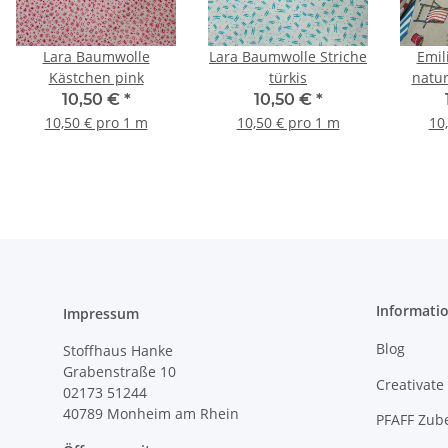
Lara Baumwolle
Lara Baumwolle Striche
Emilia Stran
Kästchen pink
türkis
natur,
o
10,50 €
*
10,50 €
*
10,50 € pro 1 m
10,50 € pro 1 m
10
Informati
Impressum
Blog
Stoffhaus Hanke
Grabenstraße 10
Creativate
02173 51244
40789
Monheim am Rhein
PFAFF Zub