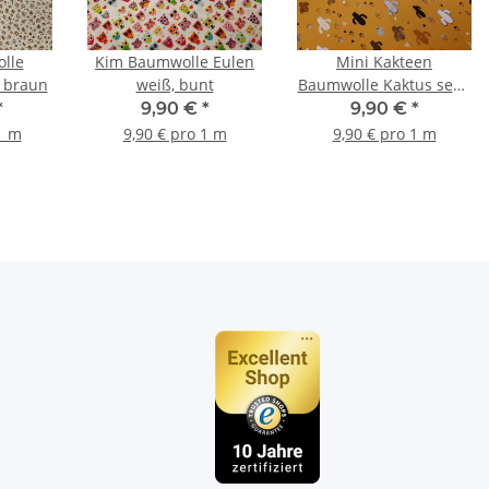
lle
Kim Baumwolle Eulen
Mini Kakteen
, braun
weiß, bunt
Baumwolle Kaktus senf,
schwarz, grau
*
9,90 €
*
9,90 €
*
1 m
9,90 € pro 1 m
9,90 € pro 1 m
n