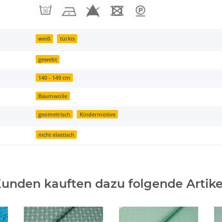
weiß
türkis
gewebt
140 - 149 cm
Baumwolle
geometrisch
Kindermotive
nicht elastisch
unden kauften dazu folgende Artike