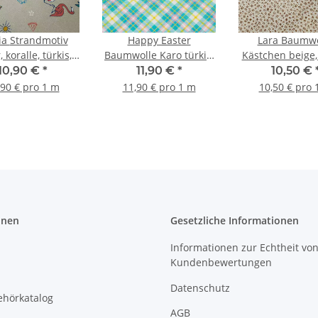
dmotiv
Happy Easter
Lara Baumwo
 koralle, türkis,
Baumwolle Karo türkis,
Kästchen beige
range, weiß
pink
10,90 €
*
11,90 €
*
10,50 €
,90 € pro 1 m
11,90 € pro 1 m
10,50 € pro 
onen
Gesetzliche Informationen
Informationen zur Echtheit vo
Kundenbewertungen
Datenschutz
ehörkatalog
AGB