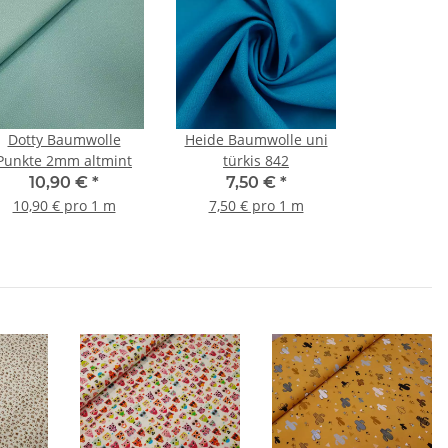
Dotty Baumwolle
Heide Baumwolle uni
Punkte 2mm altmint
türkis 842
10,90 €
*
7,50 €
*
10,90 € pro 1 m
7,50 € pro 1 m