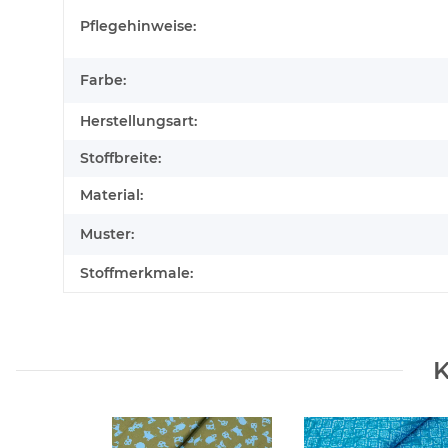
Produkteigenschaft
Wert
Pflegehinweise:
Farbe:
Herstellungsart:
Stoffbreite:
Material:
Muster:
Stoffmerkmale:
K