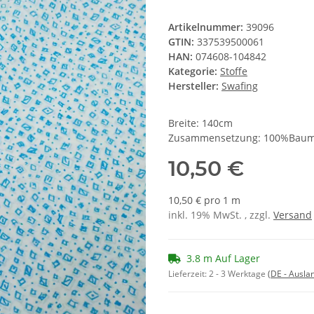
Artikelnummer:
39096
GTIN:
337539500061
HAN:
074608-104842
Kategorie:
Stoffe
Hersteller:
Swafing
Breite: 140cm
Zusammensetzung: 100%Baum
10,50 €
10,50 € pro 1 m
inkl. 19% MwSt. , zzgl.
Versand
3.8 m Auf Lager
Lieferzeit:
2 - 3 Werktage
(DE - Ausla