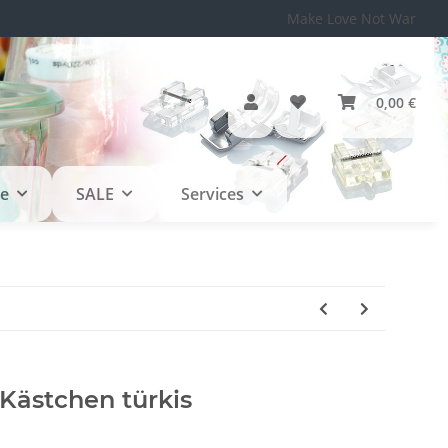
Make Love Not War
0,00 €
le
SALE
Services
Kästchen türkis