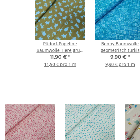
Püdorf-Popeline
Benny Baumwolle
Baumwolle Tiere grün,
geometrisch türkis
türkis
11,90 €
*
9,90 €
*
11,90 € pro 1 m
9,90 € pro 1 m