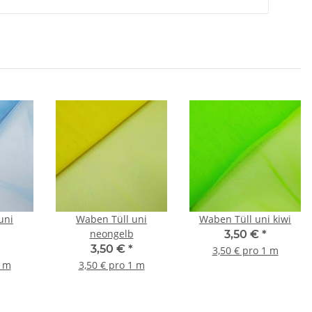
uni
Waben Tüll uni
Waben Tüll uni kiwi
neongelb
3,50 €
*
3,50 €
*
3,50 € pro 1 m
1 m
3,50 € pro 1 m