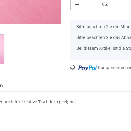
x
Bitte beachten Sie die Min
Bitte beachten Sie das Abn
Bei diesem Artikel ist die Stü
Loading...
Komponenten wer
en
 auch für kreative Tischdeko geeignet.