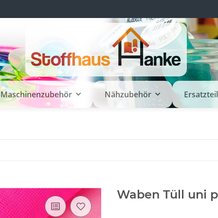
Maschinenzubehör
Nähzubehör
Ersatztei
Waben Tüll uni p