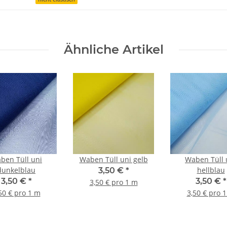
Ähnliche Artikel
ben Tüll uni
Waben Tüll uni gelb
Waben Tüll 
dunkelblau
hellblau
3,50 €
*
3,50 €
*
3,50 €
*
3,50 € pro 1 m
50 € pro 1 m
3,50 € pro 