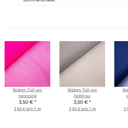
Stoffmerkmale:
Waben Tüll uni
Waben Tüll uni
Wa
neonpink
hellgrau
3,50 €
*
3,50 €
*
3,50 € pro 1 m
3,50 € pro 1 m
3,