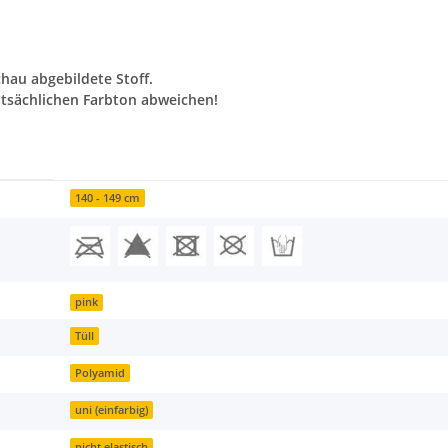
chau abgebildete Stoff.
tsächlichen Farbton abweichen!
140 - 149 cm
pink
Tüll
Polyamid
uni (einfarbig)
nicht elastisch