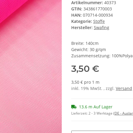
Artikelnummer:
40373
GTIN:
343861770003
HAN:
070714-000934
Kategorie:
Stoffe
Hersteller:
Swafing
Breite: 140cm
Gewicht: 30 g/qm
Zusammensetzung: 100%Poly
3,50 €
3,50 € pro 1 m
inkl. 19% MwSt. , zzgl.
Versand
13.6 m Auf Lager
Lieferzeit:
2 - 3 Werktage
(DE - Ausla