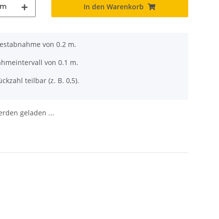
m
In den Warenkorb
destabnahme von 0.2 m.
ahmeintervall von 0.1 m.
ckzahl teilbar (z. B. 0,5).
den geladen ...