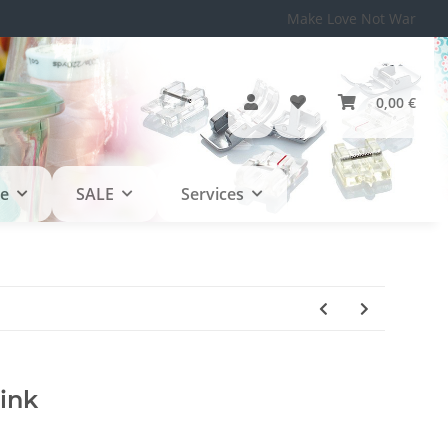
Make Love Not War
0,00 €
le
SALE
Services
ink