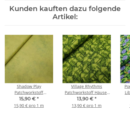
Kunden kauften dazu folgende
Artikel:
Shadow Play
Village Rhythms
Po
Patchworkstoff
Patchworkstoff Häuser
Li
marmoriert hellgrün
grün
15,90 €
*
13,90 €
*
15,90 € pro 1 m
13,90 € pro 1 m