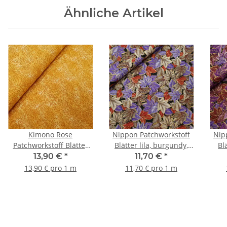
Ähnliche Artikel
Kimono Rose
Nippon Patchworkstoff
Nip
Patchworkstoff Blätter
Blätter lila, burgundy,
Bl
ocker, gold
beige, gold
13,90 €
*
11,70 €
*
13,90 € pro 1 m
11,70 € pro 1 m