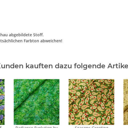
chau abgebildete Stoff.
tsächlichen Farbton abweichen!
unden kauften dazu folgende Artike
f
Radiance Evolution by
Seasons Greeting