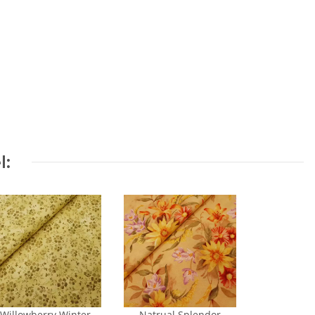
l:
Willowberry Winter
Natrual Splendor