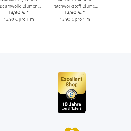
Baumwolle Blumen
Patchworkstoff Blumen
gelbgrün
beige, gelb, orange,
13,90 €
*
13,90 €
*
flieder, oliv
13,90 € pro 1 m
13,90 € pro 1 m
n