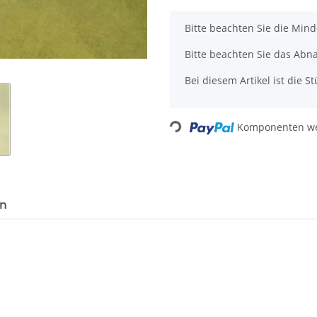
x
Bitte beachten Sie die Min
Bitte beachten Sie das Abn
Bei diesem Artikel ist die Stü
Loading...
Komponenten wer
en