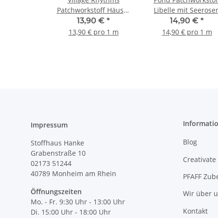
Patchworkstoff Häuser
Libelle mit Seerose
grün
grün, lila, beige
13,90 €
*
14,90 €
*
13,90 € pro 1 m
14,90 € pro 1 m
Informati
Impressum
Blog
Stoffhaus Hanke
Grabenstraße 10
Creativate
02173 51244
40789
Monheim am Rhein
PFAFF Zub
Öffnungszeiten
Wir über 
Mo. - Fr. 9:30 Uhr - 13:00 Uhr
Kontakt
Di. 15:00 Uhr - 18:00 Uhr