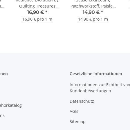
n
Quilting Treasures
Patchworkstoff, Paisley,
Patchworkstoff Spiralen
beige rot, grün, gold
16,90 €
*
14,90 €
*
grün
16,90 € pro 1 m
14,90 € pro 1 m
onen
Gesetzliche Informationen
Informationen zur Echtheit vo
Kundenbewertungen
Datenschutz
ehörkatalog
AGB
uns
Sitemap