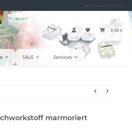
Make Love Not War
0,00 €
le
SALE
Services
chworkstoff marmoriert