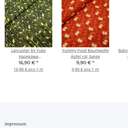
Lancaster by Yuko
Yummy Food Baumwolle
Baby
Hasegawa
Äpfel rot, beige
Patchworkstoff Ranken
16,90 €
*
9,90 €
*
schwarz, grün
16,90 € pro 1 m
9,90 € pro 1 m
Impressum