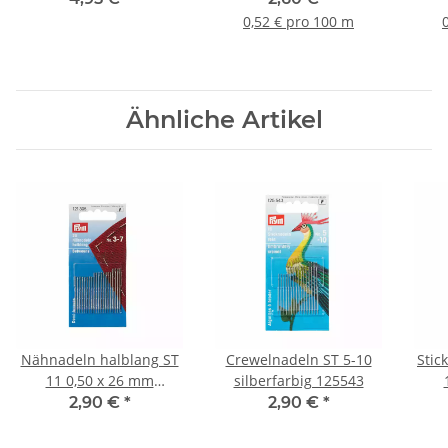
0,52 € pro 100 m
Ähnliche Artikel
Nähnadeln halblang ST
Crewelnadeln ST 5-10
Stic
11 0,50 x 26 mm
silberfarbig 125543
silberfarbig 121307
si
2,90 €
*
2,90 €
*