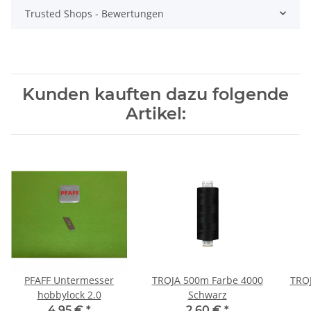
Trusted Shops - Bewertungen
Kunden kauften dazu folgende
Artikel:
PFAFF Untermesser
TROJA 500m Farbe 4000
TROJ
hobbylock 2.0
Schwarz
4,95 €
*
2,60 €
*