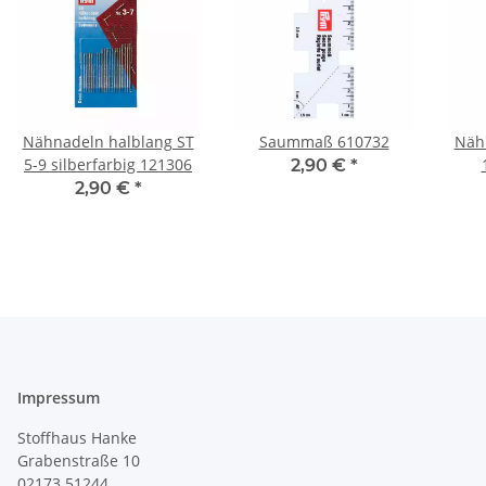
Nähnadeln halblang ST
Saummaß 610732
Näh
5-9 silberfarbig 121306
2,90 €
*
si
2,90 €
*
Impressum
Stoffhaus Hanke
Grabenstraße 10
02173 51244