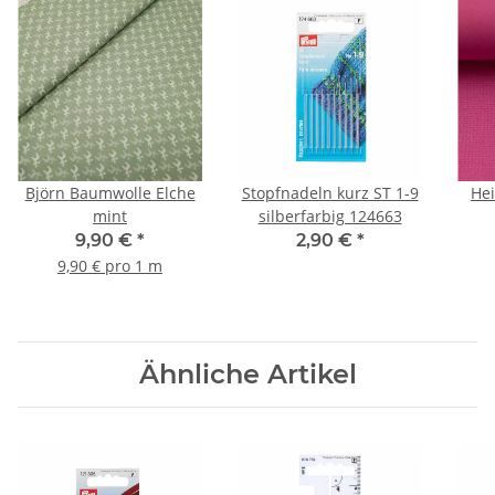
Björn Baumwolle Elche
Stopfnadeln kurz ST 1-9
He
mint
silberfarbig 124663
9,90 €
*
2,90 €
*
9,90 € pro 1 m
Ähnliche Artikel