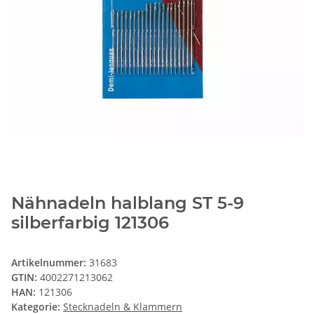
Nähnadeln halblang ST 5-9
silberfarbig 121306
Artikelnummer:
31683
GTIN:
4002271213062
HAN:
121306
Kategorie:
Stecknadeln & Klammern