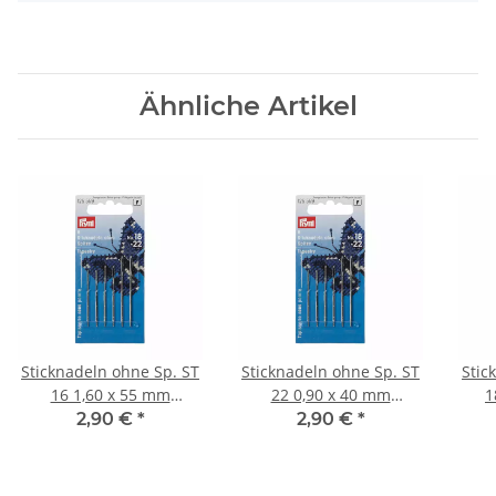
Ähnliche Artikel
Sticknadeln ohne Sp. ST
Sticknadeln ohne Sp. ST
Stic
16 1,60 x 55 mm
22 0,90 x 40 mm
1
silberfarbig 125549
silberfarbig 125557
2,90 €
*
2,90 €
*