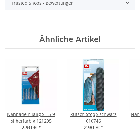
Trusted Shops - Bewertungen
Ähnliche Artikel
Nähnadeln lang ST 5-9
Rutsch Stopp schwarz
Näh
silberfarbig 121295
610746
si
2,90 €
*
2,90 €
*