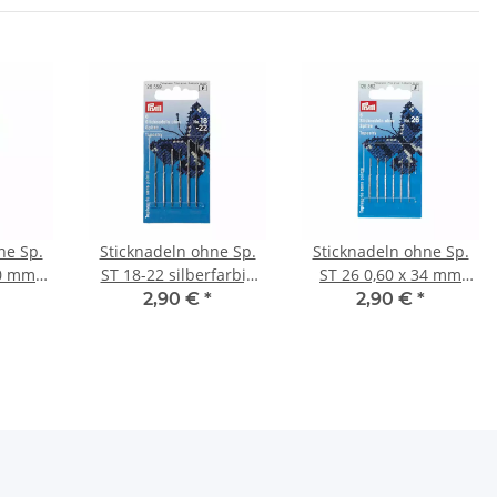
ne Sp.
Sticknadeln ohne Sp.
Sticknadeln ohne Sp.
40 mm
ST 18-22 silberfarbig
ST 26 0,60 x 34 mm
25557
125559
silberfarbig 125562
2,90 €
*
2,90 €
*