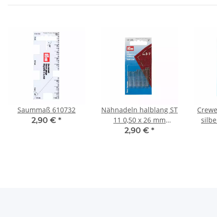
Saummaß 610732
Nähnadeln halblang ST
Crewe
11 0,50 x 26 mm
silb
2,90 €
*
silberfarbig 121307
2,90 €
*