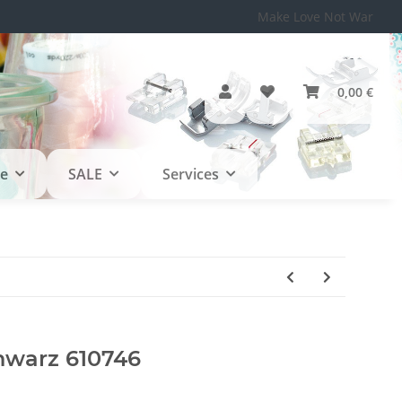
Make Love Not War
0,00 €
le
SALE
Services
hwarz 610746