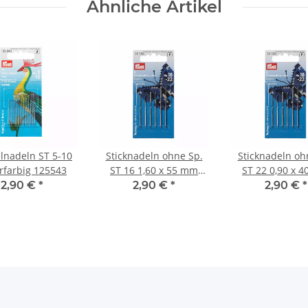
Ähnliche Artikel
lnadeln ST 5-10
Sticknadeln ohne Sp.
Sticknadeln oh
erfarbig 125543
ST 16 1,60 x 55 mm
ST 22 0,90 x 
silberfarbig 125549
silberfarbig 1
2,90 €
*
2,90 €
*
2,90 €
*