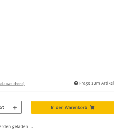
Frage zum Artikel
nd abweichend)
St
In den Warenkorb
den geladen ...