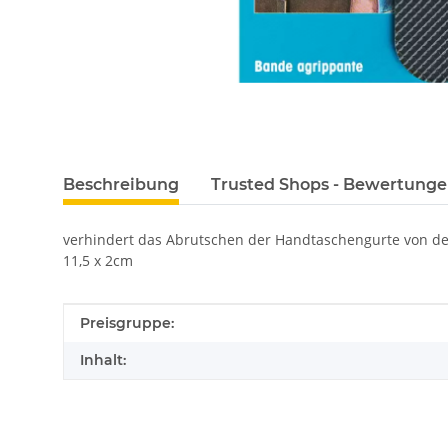
Beschreibung
Trusted Shops - Bewertung
verhindert das Abrutschen der Handtaschengurte von der
11,5 x 2cm
Produkteigenschaft
Wert
Preisgruppe:
Inhalt: