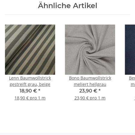
Ähnliche Artikel
Lenn Baumwollstrick
Bono Baumwollstrick
Be
gestreift grau, beige
meliert hellgrau
me
18,90 €
*
23,90 €
*
18,90 € pro 1 m
23,90 € pro 1 m