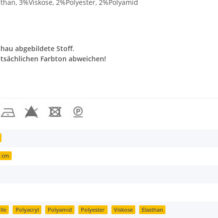
han, 3%Viskose, 2%Polyester, 2%Polyamid
chau abgebildete Stoff.
tsächlichen Farbton abweichen!
9 cm
lle
Polyacryl
Polyamid
Polyester
Viskose
Elasthan