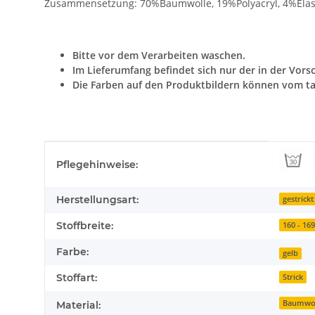
Zusammensetzung: 70%Baumwolle, 19%Polyacryl, 4%Elast
Bitte vor dem Verarbeiten waschen.
Im Lieferumfang befindet sich nur der in der Vors
Die Farben auf den Produktbildern können vom ta
Produkteigenschaft
Wert
Pflegehinweise:
Herstellungsart:
gestrickt
Stoffbreite:
160 - 16
Farbe:
gelb
Stoffart:
Strick
Baumwo
Material: