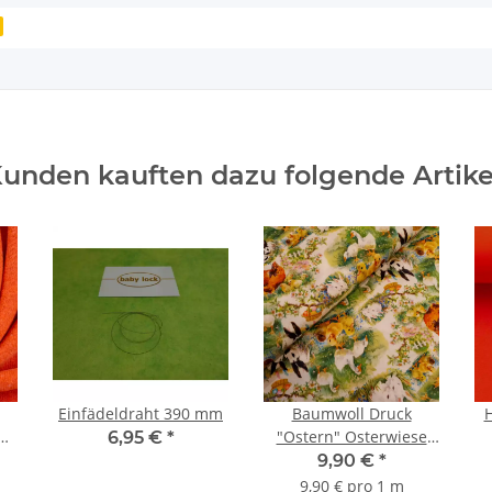
unden kauften dazu folgende Artike
Einfädeldraht 390 mm
Baumwoll Druck
"Ostern" Osterwiese
6,95 €
*
a
Hase, Hühner, Küken,
9,90 €
*
Gänse
9,90 € pro 1 m