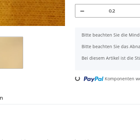
x
Bitte beachten Sie die Min
Bitte beachten Sie das Abn
Bei diesem Artikel ist die Stü
Loading...
Komponenten wer
en