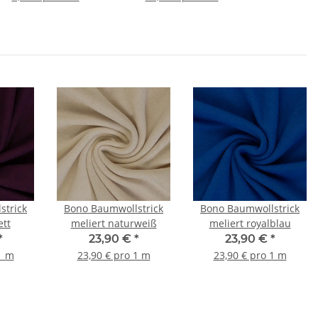
strick
Bono Baumwollstrick
Bono Baumwollstrick
ett
meliert naturweiß
meliert royalblau
*
23,90 €
*
23,90 €
*
1 m
23,90 € pro 1 m
23,90 € pro 1 m