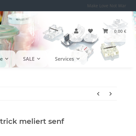
Make Love Not War
0,00 €
le
SALE
Services
rick meliert senf