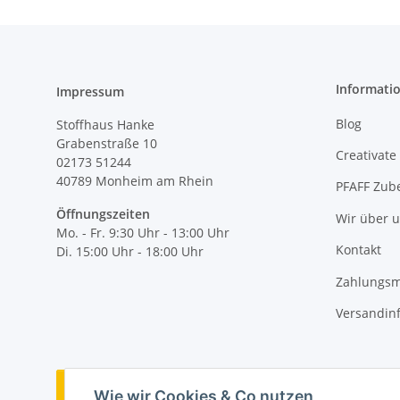
Informati
Impressum
Blog
Stoffhaus Hanke
Grabenstraße 10
Creativate
02173 51244
40789
Monheim am Rhein
PFAFF Zub
Öffnungszeiten
Wir über 
Mo. - Fr. 9:30 Uhr - 13:00 Uhr
Kontakt
Di. 15:00 Uhr - 18:00 Uhr
Zahlungsm
Versandin
Vertrag widerrufen
Wie wir Cookies & Co nutzen