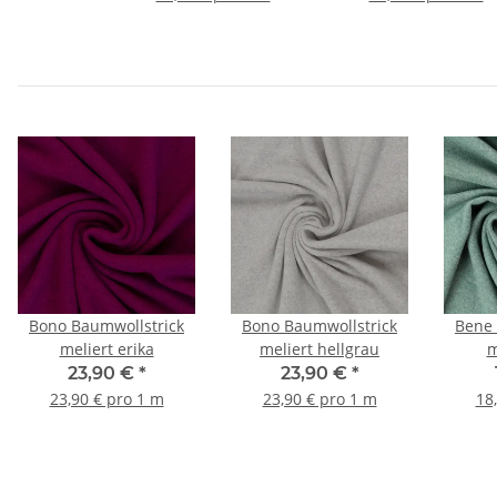
Bono Baumwollstrick
Bono Baumwollstrick
Bene 
meliert erika
meliert hellgrau
m
23,90 €
*
23,90 €
*
23,90 € pro 1 m
23,90 € pro 1 m
18