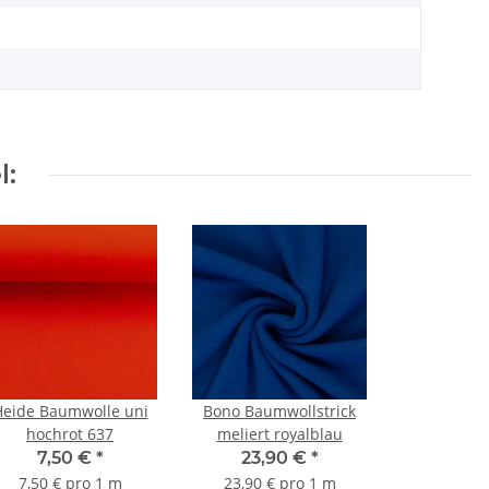
l:
Heide Baumwolle uni
Bono Baumwollstrick
hochrot 637
meliert royalblau
7,50 €
*
23,90 €
*
7,50 € pro 1 m
23,90 € pro 1 m