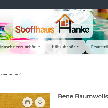
Maschinenzubehör
Nähzubehör
Ersatztei
k meliert senf
Bene Baumwollst