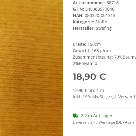
Artikelnummer:
38718
GTIN:
345088570046
HAN:
080320-001313
Kategorie:
Stoffe
Hersteller:
Swafing
Breite: 150cm
Gewicht: 165 g/qm
Zusammensetzung: 70%Baumwoll
2%Polyamid
18,90 €
18,90 € pro 1 m
inkl. 19% MwSt. , zzgl.
Versand
2.2 m Auf Lager
Lieferzeit:
2 - 3 Werktage
(DE - Ausla