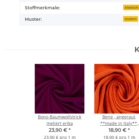
Stoffmerkmale:
elastisch
Muster:
meliert
K
Bono Baumwollstrick
Bene , angeraut,
meliert erika
**made in Italy**,
Strickstoff, terracott
23,90 €
*
18,90 €
*
23,90 € pro 1 m
18,90 € pro 1 m