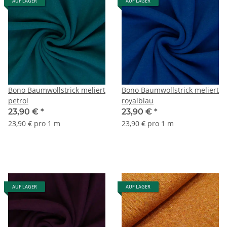
AUF LAGER
AUF LAGER
Bono Baumwollstrick meliert
Bono Baumwollstrick meliert
petrol
royalblau
23,90 €
*
23,90 €
*
23,90 € pro 1 m
23,90 € pro 1 m
AUF LAGER
AUF LAGER