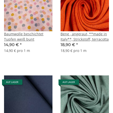
Baumwolle beschichtet
Bene , angeraut, **made in
Tupfen weiß bunt
Italy**, Strickstoff, terracotta
14,90 €
*
18,90 €
*
14,90 € pro 1 m
18,90 € pro 1 m
AUF LAGER
AUF LAGER