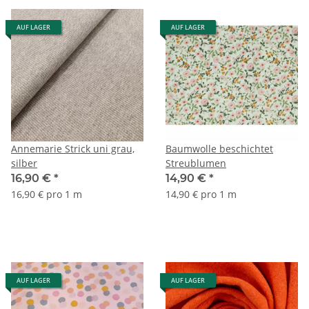
AUF LAGER
AUF LAGER
Annemarie Strick uni grau,
Baumwolle beschichtet
silber
Streublumen
16,90 €
*
14,90 €
*
16,90 € pro 1 m
14,90 € pro 1 m
AUF LAGER
AUF LAGER