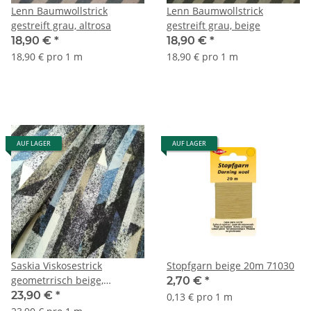
Lenn Baumwollstrick
Lenn Baumwollstrick
gestreift grau, altrosa
gestreift grau, beige
18,90 €
*
18,90 €
*
18,90 € pro 1 m
18,90 € pro 1 m
AUF LAGER
AUF LAGER
Saskia Viskosestrick
Stopfgarn beige 20m 71030
geometrrisch beige,
2,70 €
*
himmelblau, schwarz
23,90 €
*
0,13 € pro 1 m