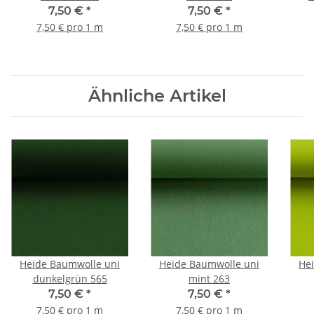
7,50 €
*
7,50 €
*
7,50 € pro 1 m
7,50 € pro 1 m
Ähnliche Artikel
Heide Baumwolle uni
Heide Baumwolle uni
He
dunkelgrün 565
mint 263
7,50 €
*
7,50 €
*
7,50 € pro 1 m
7,50 € pro 1 m