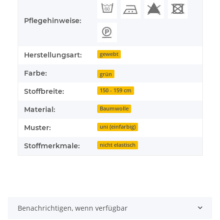
Pflegehinweise:
Herstellungsart:
gewebt
Farbe:
grün
Stoffbreite:
150 - 159 cm
Material:
Baumwolle
Muster:
uni (einfarbig)
Stoffmerkmale:
nicht elastisch
Benachrichtigen, wenn verfügbar