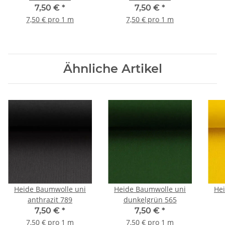
7,50 €
*
7,50 €
*
7,50 € pro 1 m
7,50 € pro 1 m
Ähnliche Artikel
Heide Baumwolle uni
Heide Baumwolle uni
He
anthrazit 789
dunkelgrün 565
7,50 €
*
7,50 €
*
7,50 € pro 1 m
7,50 € pro 1 m