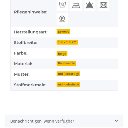
Pflegehinweise:
Herstellungsart:
gewebt
Stoffbreite:
150 - 159 cm
Farbe:
beige
Material:
Baumwolle
Muster:
uni (einfarbig)
Stoffmerkmale:
nicht elastisch
Benachrichtigen, wenn verfügbar