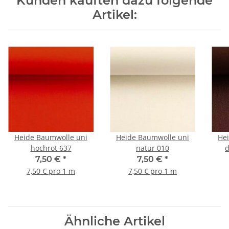
Kunden kauften dazu folgende
Artikel:
Heide Baumwolle uni
Heide Baumwolle uni
He
hochrot 637
natur 010
d
7,50 €
*
7,50 €
*
7,50 € pro 1 m
7,50 € pro 1 m
Ähnliche Artikel