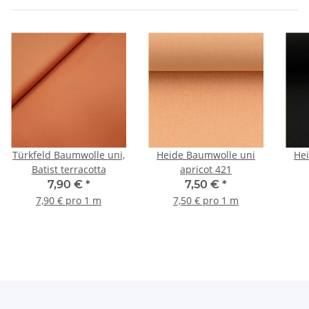
Türkfeld Baumwolle uni,
Heide Baumwolle uni
He
Batist terracotta
apricot 421
7,90 €
*
7,50 €
*
7,90 € pro 1 m
7,50 € pro 1 m