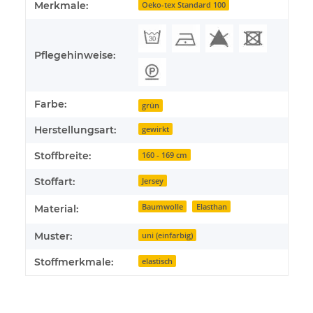
Produkteigenschaft
Wert
Merkmale:
Oeko-tex Standard 100
Pflegehinweise:
Farbe:
grün
Herstellungsart:
gewirkt
Stoffbreite:
160 - 169 cm
Stoffart:
Jersey
Baumwolle
Elasthan
Material:
Muster:
uni (einfarbig)
Stoffmerkmale:
elastisch