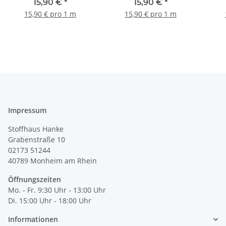
dunkelblau, türkis,
15,90 €
*
15,90 €
*
dunkelkiwi
15,90 € pro 1 m
15,90 € pro 1 m
Impressum
Stoffhaus Hanke
Grabenstraße 10
02173 51244
40789
Monheim am Rhein
Öffnungszeiten
Mo. - Fr. 9:30 Uhr - 13:00 Uhr
Di. 15:00 Uhr - 18:00 Uhr
Informationen