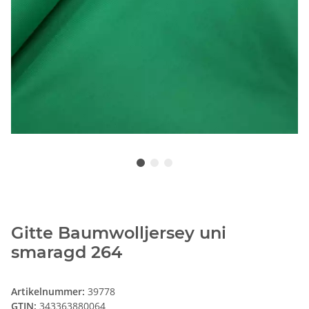
Gitte Baumwolljersey uni
smaragd 264
Artikelnummer:
39778
GTIN:
343363880064