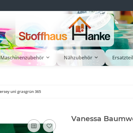
Maschinenzubehör
Nähzubehör
Ersatztei
rsey uni grasgrün 365
Vanessa Baumwol