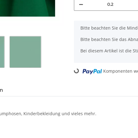
x
Bitte beachten Sie die Min
Bitte beachten Sie das Abn
Bei diesem Artikel ist die Stü
Loading...
Komponenten wer
en
n, Pumphosen, Kinderbekleidung und vieles mehr.