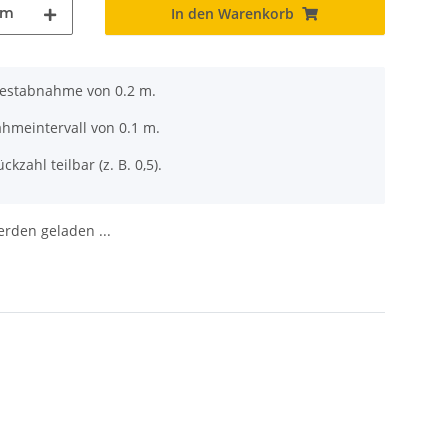
m
In den Warenkorb
destabnahme von 0.2 m.
ahmeintervall von 0.1 m.
ckzahl teilbar (z. B. 0,5).
den geladen ...