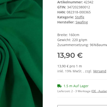
Artikelnummer:
42342
GTIN:
347202380012
HAN:
082318-000365
Kategorie:
Stoffe
Hersteller:
Swafing
Breite: 160cm
Gewicht: 220 g/qm
Zusammensetzung: 96%Baumwo
13,90 €
13,90 € pro 1 m
inkl. 19% MwSt. , zzgl.
Versand
1.5 m Auf Lager
Lieferzeit:
2 - 3 Werktage
(DE - Ausla