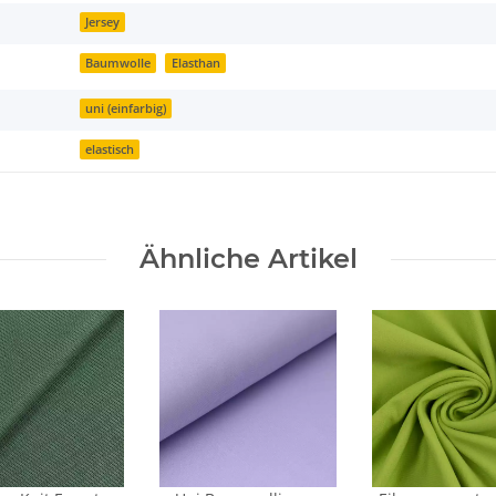
Jersey
Baumwolle
Elasthan
uni (einfarbig)
elastisch
Ähnliche Artikel