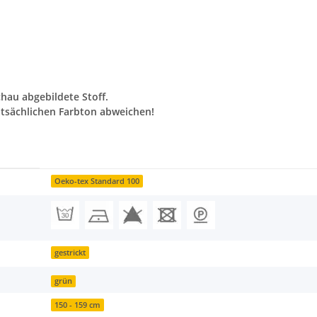
chau abgebildete Stoff.
tsächlichen Farbton abweichen!
Oeko-tex Standard 100
gestrickt
grün
150 - 159 cm