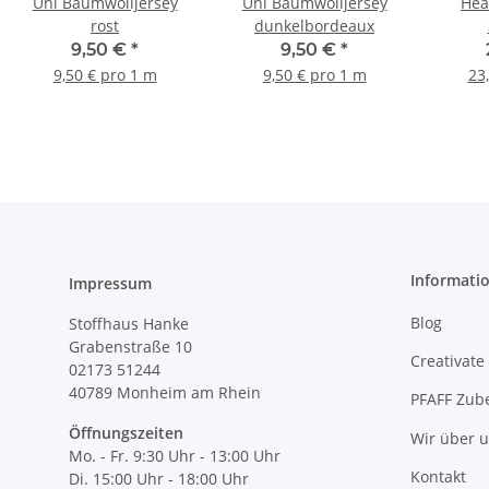
Uni Baumwolljersey
Uni Baumwolljersey
Hea
rost
dunkelbordeaux
9,50 €
*
9,50 €
*
9,50 € pro 1 m
9,50 € pro 1 m
23
Informati
Impressum
Blog
Stoffhaus Hanke
Grabenstraße 10
Creativate
02173 51244
40789
Monheim am Rhein
PFAFF Zub
Öffnungszeiten
Wir über 
Mo. - Fr. 9:30 Uhr - 13:00 Uhr
Kontakt
Di. 15:00 Uhr - 18:00 Uhr