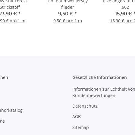
vy Knit Forest
Uni Baumwolljersey
Eike angeraut u
Strickstoff
flieder
602
23,90 €
*
9,50 €
*
15,90 €
,90 € pro 1 m
9,50 € pro 1 m
15,90 € pro 
onen
Gesetzliche Informationen
Informationen zur Echtheit vo
Kundenbewertungen
Datenschutz
ehörkatalog
AGB
uns
Sitemap