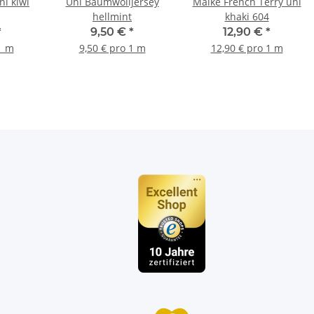
ni kiwi
Uni Baumwolljersey
Maike French Terry uni
hellmint
khaki 604
*
9,50 €
*
12,90 €
*
1 m
9,50 € pro 1 m
12,90 € pro 1 m
n