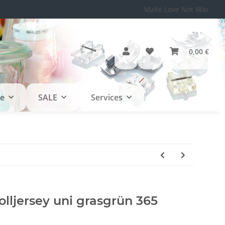
Make Love Not War
0,00 €
le
SALE
Services
ljersey uni grasgrün 365