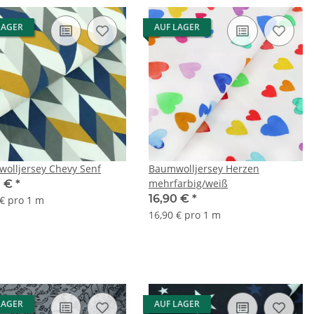
LAGER
AUF LAGER
olljersey Chevy Senf
Baumwolljersey Herzen
mehrfarbig/weiß
0 €
*
16,90 €
*
 € pro 1 m
16,90 € pro 1 m
LAGER
AUF LAGER