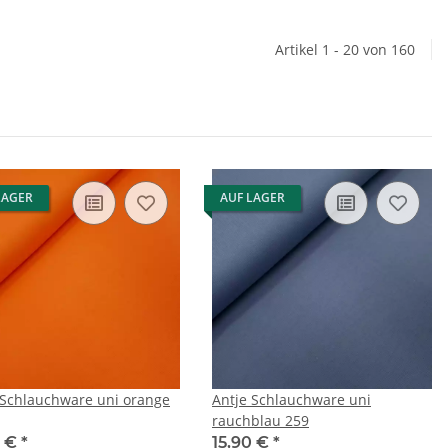
Artikel 1 - 20 von 160
LAGER
AUF LAGER
 Schlauchware uni orange
Antje Schlauchware uni
rauchblau 259
0 €
*
15,90 €
*