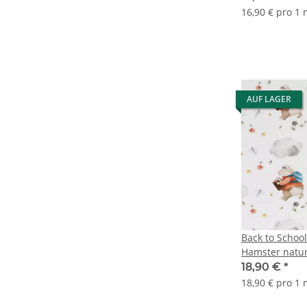
16,90 € pro 1
AUF LAGER
Back to Schoo
Hamster natu
18,90 €
*
18,90 € pro 1