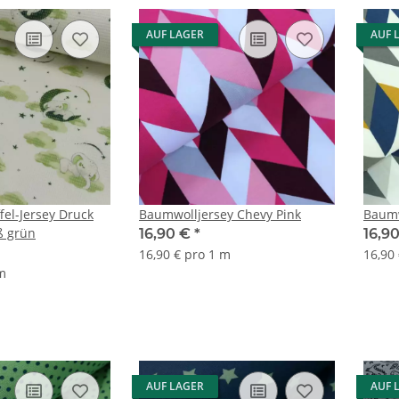
AUF LAGER
AUF 
el-Jersey Druck
Baumwolljersey Chevy Pink
Baumw
ß grün
16,90 €
*
16,9
16,90 € pro 1 m
16,90
 m
AUF LAGER
AUF 