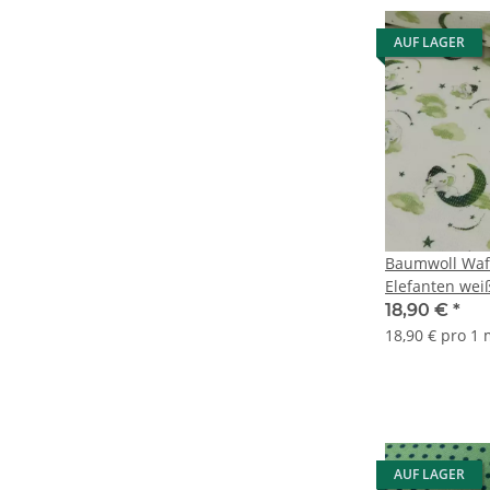
AUF LAGER
Baumwoll Waff
Elefanten wei
18,90 €
*
18,90 € pro 1
AUF LAGER