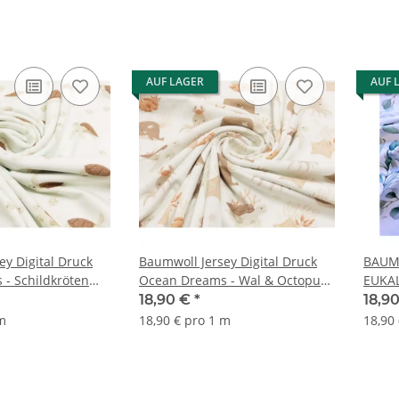
AUF LAGER
AUF 
ey Digital Druck
Baumwoll Jersey Digital Druck
BAUM
- Schildkröten
Ocean Dreams - Wal & Octopus
EUKA
natur
18,90 €
*
18,9
 m
18,90 € pro 1 m
18,90