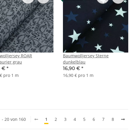
olljersey ROAR
Baumwolljersey Sterne
aurier grau
dunkelblau
0 €
*
16,90 €
*
 € pro 1 m
16,90 € pro 1 m
1 - 20 von 160
1
2
3
4
5
6
7
8