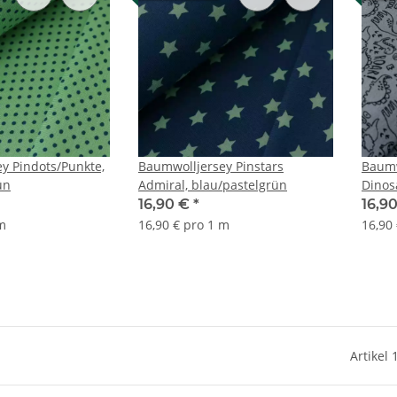
y Pindots/Punkte,
Baumwolljersey Pinstars
Baumw
ün
Admiral, blau/pastelgrün
Dinos
16,90 €
*
16,9
 m
16,90 € pro 1 m
16,90
Artikel 