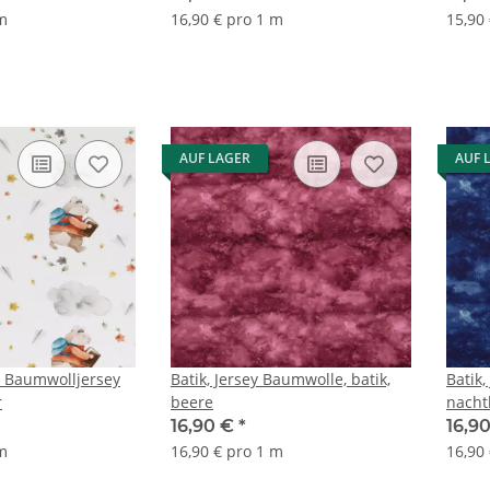
 m
16,90 € pro 1 m
15,90
AUF LAGER
AUF 
l Baumwolljersey
Batik, Jersey Baumwolle, batik,
Batik,
r
beere
nacht
16,90 €
*
16,9
 m
16,90 € pro 1 m
16,90