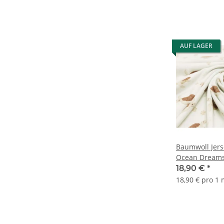
AUF LAGER
Baumwoll Jers
Ocean Dreams 
natur
18,90 €
*
18,90 € pro 1