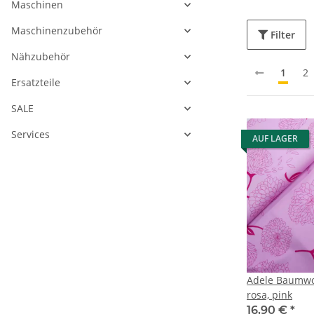
Maschinen
Maschinenzubehör
Filter
Nähzubehör
1
2
Ersatzteile
SALE
Services
AUF LAGER
Adele Baumwo
rosa, pink
16,90 €
*