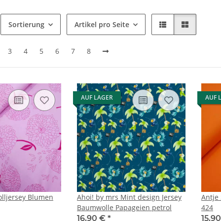
Sortierung
Artikel pro Seite
3
4
5
6
7
8
AUF LAGER
AUF 
lljersey Blumen
Ahoi! by mrs Mint design Jersey
Antje
Baumwolle Papageien petrol
424
16,90 €
*
15,9