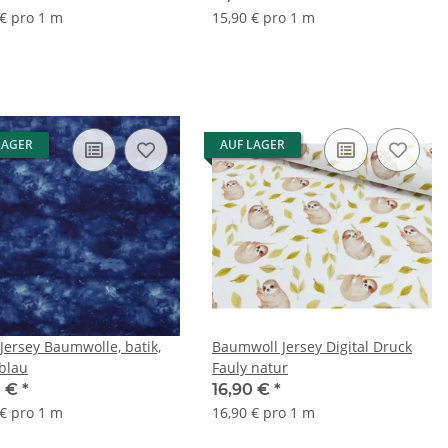
 € pro 1 m
15,90 € pro 1 m
LAGER
AUF LAGER
 Jersey Baumwolle, batik,
Baumwoll Jersey Digital Druck
blau
Fauly natur
0 €
*
16,90 €
*
 € pro 1 m
16,90 € pro 1 m