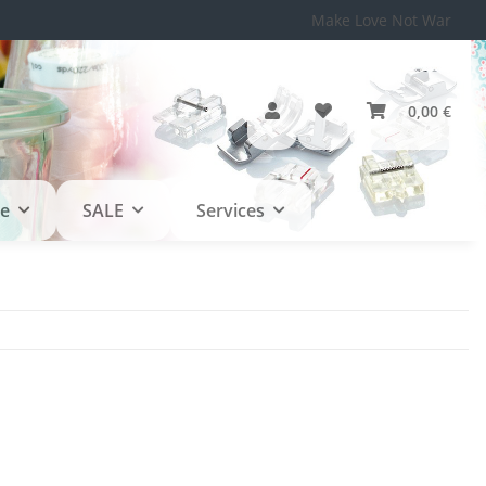
Make Love Not War
0,00 €
le
SALE
Services