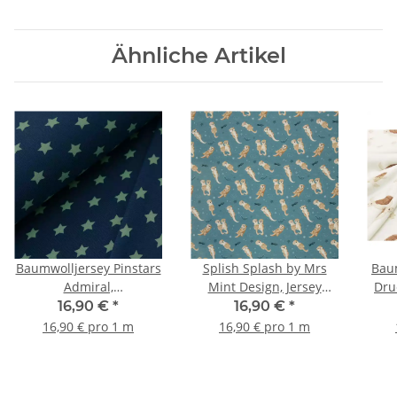
Ähnliche Artikel
Baumwolljersey Pinstars
Splish Splash by Mrs
Baum
Admiral,
Mint Design, Jersey
Dru
blau/pastelgrün
Baumwolle, Otter blau
S
16,90 €
*
16,90 €
*
16,90 € pro 1 m
16,90 € pro 1 m