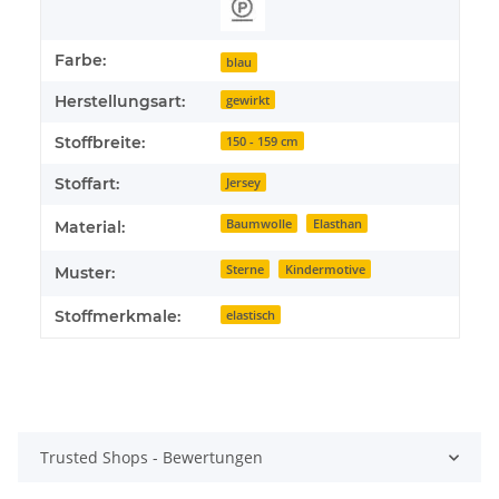
Farbe:
blau
Herstellungsart:
gewirkt
Stoffbreite:
150 - 159 cm
Stoffart:
Jersey
Baumwolle
Elasthan
Material:
Sterne
Kindermotive
Muster:
Stoffmerkmale:
elastisch
Trusted Shops - Bewertungen