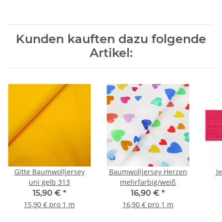
Kunden kauften dazu folgende
Artikel:
Gitte Baumwolljersey
Baumwolljersey Herzen
J
uni gelb 313
mehrfarbig/weiß
15,90 €
*
16,90 €
*
15,90 € pro 1 m
16,90 € pro 1 m