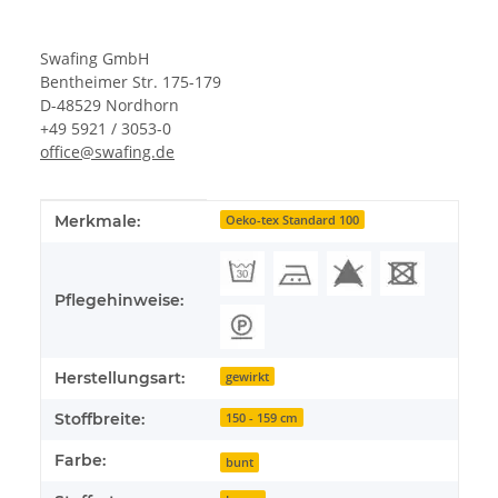
Swafing GmbH
Bentheimer Str. 175-179
D-48529 Nordhorn
+49 5921 / 3053-0
office@swafing.de
Produkteigenschaft
Wert
Merkmale:
Oeko-tex Standard 100
Pflegehinweise:
Herstellungsart:
gewirkt
Stoffbreite:
150 - 159 cm
Farbe:
bunt