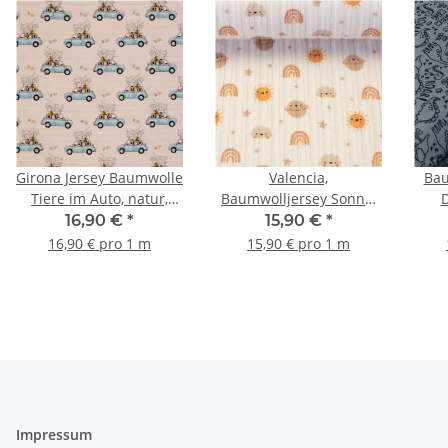
Girona Jersey Baumwolle
Valencia,
Bau
Tiere im Auto, natur,
Baumwolljersey Sonne,
D
bunt
Regenbogen, Planeten,
16,90 €
*
15,90 €
*
natur
16,90 € pro 1 m
15,90 € pro 1 m
Impressum