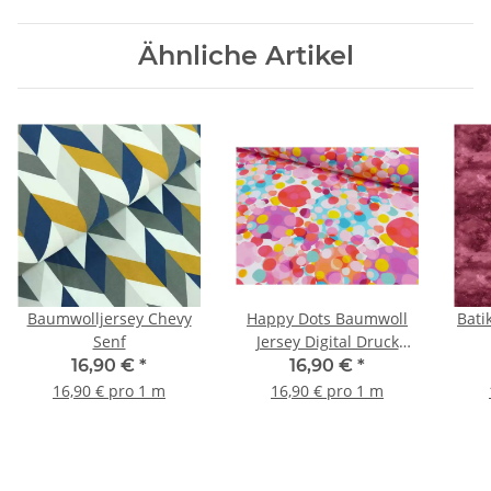
Ähnliche Artikel
Baumwolljersey Chevy
Happy Dots Baumwoll
Bati
Senf
Jersey Digital Druck
Kreise pink/bunt
16,90 €
*
16,90 €
*
16,90 € pro 1 m
16,90 € pro 1 m