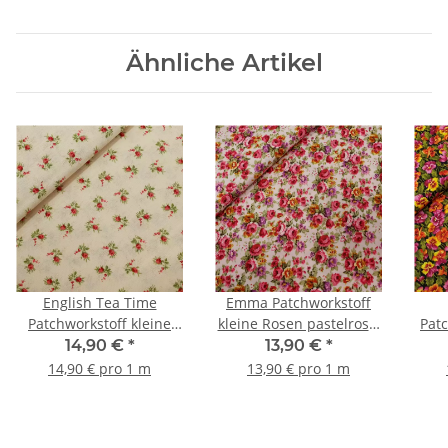
Ähnliche Artikel
English Tea Time
Emma Patchworkstoff
Patchworkstoff kleine
kleine Rosen pastelrosa,
Pat
Blumen natur, rot, grün
pink, gelb, grün
g
14,90 €
*
13,90 €
*
14,90 € pro 1 m
13,90 € pro 1 m