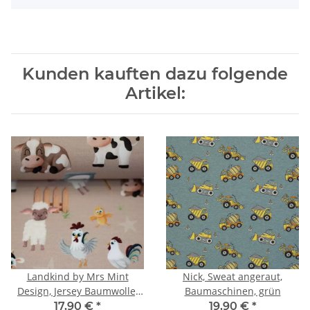
Kunden kauften dazu folgende
Artikel:
Landkind by Mrs Mint
Nick, Sweat angeraut,
Design, Jersey Baumwolle,
Baumaschinen, grün
Trecker, Bauernhoftiere,
17,90 €
*
19,90 €
*