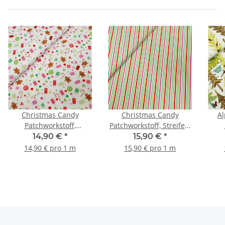
Christmas Candy
Christmas Candy
Al
Patchworkstoff,
Patchworkstoff, Streifen,
Süßigkeiten, weiß, bunt
weiß, bunt
Wa
14,90 €
*
15,90 €
*
Ti
14,90 € pro 1 m
15,90 € pro 1 m