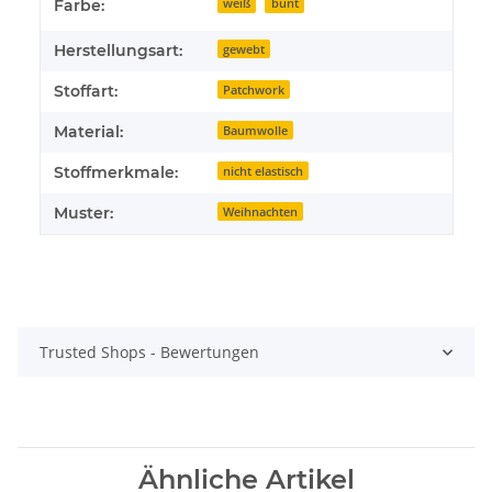
Farbe:
weiß
bunt
Herstellungsart:
gewebt
Stoffart:
Patchwork
Material:
Baumwolle
Stoffmerkmale:
nicht elastisch
Muster:
Weihnachten
Trusted Shops - Bewertungen
Ähnliche Artikel