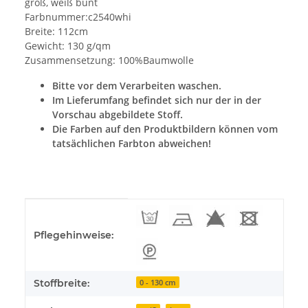
groß, weiß bunt
Farbnummer:c2540whi
Breite: 112cm
Gewicht: 130 g/qm
Zusammensetzung: 100%Baumwolle
Bitte vor dem Verarbeiten waschen.
Im Lieferumfang befindet sich nur der in der
Vorschau abgebildete Stoff.
Die Farben auf den Produktbildern können vom
tatsächlichen Farbton abweichen!
Produkteigenschaft
Wert
Pflegehinweise:
Stoffbreite:
0 - 130 cm