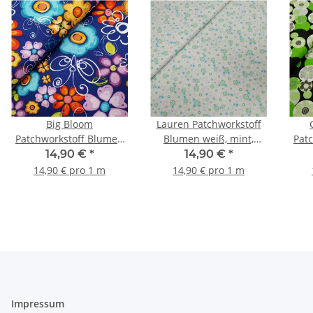
Big Bloom
Lauren Patchworkstoff
Patchworkstoff Blumen
Blumen weiß, mint,
Pat
blau, orange, türkis, lila,
türkis
mi
14,90 €
*
14,90 €
*
kiwi, weiß
14,90 € pro 1 m
14,90 € pro 1 m
Impressum