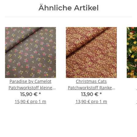
Ähnliche Artikel
Paradise by Camelot
Christmas Cats
Patchworkstoff kleine
Patchworkstoff Ranken
Blumen taupe, pink, gelb
burgundy, grün, gold
Ted
15,90 €
*
13,90 €
*
15,90 € pro 1 m
13,90 € pro 1 m