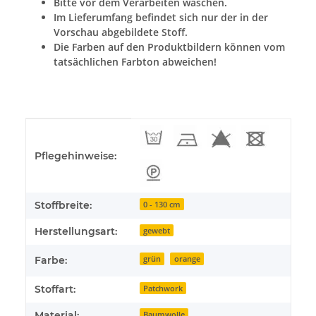
Bitte vor dem Verarbeiten waschen.
Im Lieferumfang befindet sich nur der in der
Vorschau abgebildete Stoff.
Die Farben auf den Produktbildern können vom
tatsächlichen Farbton abweichen!
Produkteigenschaft
Wert
Pflegehinweise:
Stoffbreite:
0 - 130 cm
Herstellungsart:
gewebt
Farbe:
grün
orange
Stoffart:
Patchwork
Material:
Baumwolle