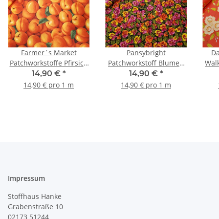
Farmer´s Market
Pansybright
Da
Patchworkstoffe Pfirsich
Patchworkstoff Blumen
Walk
orange, grün
grün, orange, pink
Blumen or
14,90 €
*
14,90 €
*
14,90 € pro 1 m
14,90 € pro 1 m
Impressum
Stoffhaus Hanke
Grabenstraße 10
02173 51244