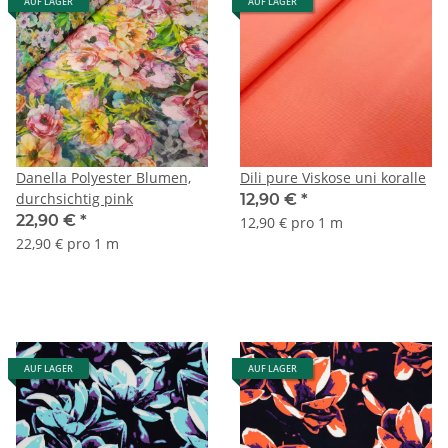
AUF LAGER
AUF LAGER
Danella Polyester Blumen,
Dili pure Viskose uni koralle
durchsichtig pink
12,90 €
*
22,90 €
*
12,90 € pro 1 m
22,90 € pro 1 m
AUF LAGER
AUF LAGER