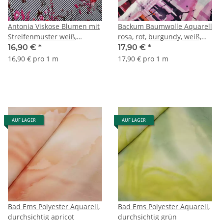
Antonia Viskose Blumen mit
Backum Baumwolle Aquarell
Streifenmuster weiß,
rosa, rot, burgundy, weiß,
schwarz, pink, rosa
schwarz
16,90 €
*
17,90 €
*
16,90 € pro 1 m
17,90 € pro 1 m
AUF LAGER
AUF LAGER
Bad Ems Polyester Aquarell,
Bad Ems Polyester Aquarell,
durchsichtig apricot
durchsichtig grün