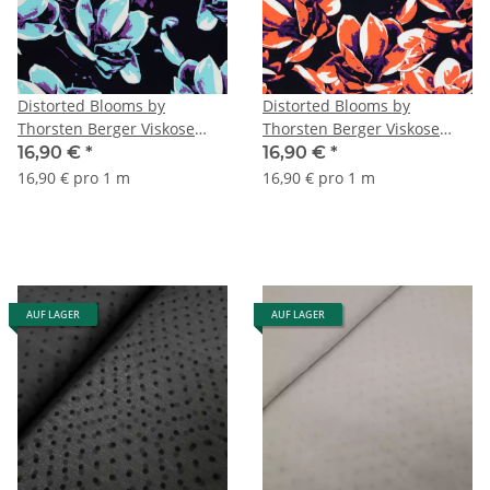
Distorted Blooms by
Distorted Blooms by
Thorsten Berger Viskose
Thorsten Berger Viskose
Webware, blau
Webware, orange
16,90 €
*
16,90 €
*
16,90 € pro 1 m
16,90 € pro 1 m
AUF LAGER
AUF LAGER