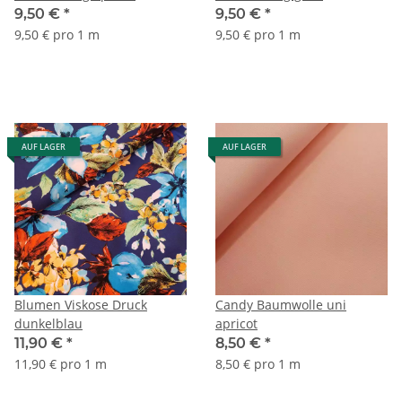
9,50 €
*
9,50 €
*
9,50 € pro 1 m
9,50 € pro 1 m
AUF LAGER
AUF LAGER
Blumen Viskose Druck
Candy Baumwolle uni
dunkelblau
apricot
11,90 €
*
8,50 €
*
11,90 € pro 1 m
8,50 € pro 1 m