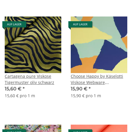
AUF LAGER
AUF LAGER
Cartagena pure Viskose
Choose Happy by Käselotti
Tigermuster oliv schwarz
Viskose Webware,
blau/grün/gelb
15,60 €
*
15,90 €
*
15,60 € pro 1 m
15,90 € pro 1 m