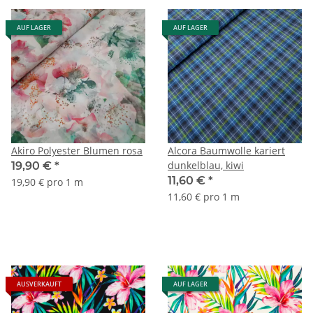
AUF LAGER
AUF LAGER
Akiro Polyester Blumen rosa
Alcora Baumwolle kariert
dunkelblau, kiwi
19,90 €
*
11,60 €
*
19,90 € pro 1 m
11,60 € pro 1 m
AUSVERKAUFT
AUF LAGER