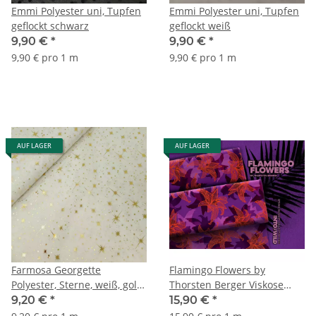
Emmi Polyester uni, Tupfen
Emmi Polyester uni, Tupfen
geflockt schwarz
geflockt weiß
9,90 €
*
9,90 €
*
9,90 € pro 1 m
9,90 € pro 1 m
AUF LAGER
AUF LAGER
Farmosa Georgette
Flamingo Flowers by
Polyester, Sterne, weiß, gold,
Thorsten Berger Viskose
durchsichtig
Webware, orange/lila
9,20 €
*
15,90 €
*