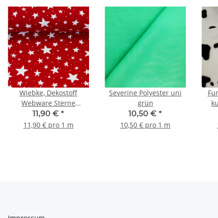
Wiebke, Dekostoff
Severine Polyester uni
Fun
Webware Sterne
grün
k
rot/weiß
11,90 €
*
10,50 €
*
11,90 € pro 1 m
10,50 € pro 1 m
Impressum