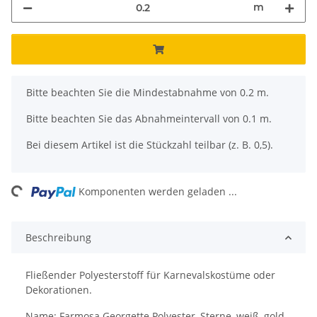
m
x
Bitte beachten Sie die Mindestabnahme von 0.2 m.
Bitte beachten Sie das Abnahmeintervall von 0.1 m.
Bei diesem Artikel ist die Stückzahl teilbar (z. B. 0,5).
ding...
Komponenten werden geladen ...
Beschreibung
Fließender Polyesterstoff für Karnevalskostüme oder
Dekorationen.
Name: Farmosa Georgette Polyester, Sterne, weiß, gold