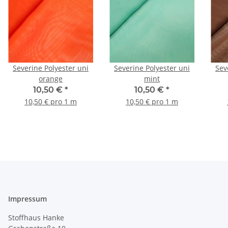
Severine Polyester uni
Severine Polyester uni
Sev
orange
mint
10,50 €
*
10,50 €
*
10,50 € pro 1 m
10,50 € pro 1 m
Impressum
Stoffhaus Hanke