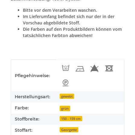
Bitte vor dem Verarbeiten waschen.
Im Lieferumfang befindet sich nur der in der
Vorschau abgebildete Stoff.
Die Farben auf den Produktbildern können vom
tatsächlichen Farbton abweichen!
Produkteigenschaft
Wert
Pflegehinweise:
Herstellungsart:
gewebt
Farbe:
grün
Stoffbreite:
150 - 159 cm
Stoffart:
Georgette