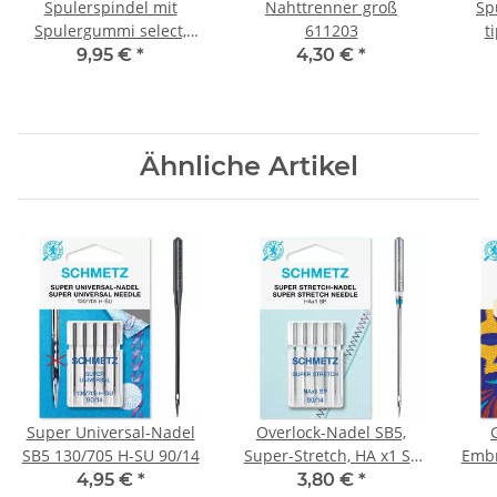
Spulerspindel mit
Nahttrenner groß
Sp
Spulergummi select,
611203
t
tiptronic, creative
9,95 €
*
4,30 €
*
Ähnliche Artikel
Super Universal-Nadel
Overlock-Nadel SB5,
SB5 130/705 H-SU 90/14
Super-Stretch, HA x1 SP
Embr
90/14
4,95 €
*
3,80 €
*