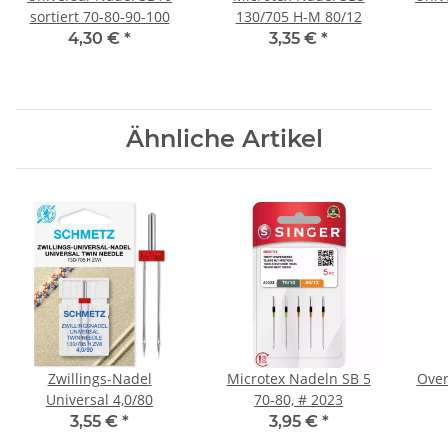
sortiert 70-80-90-100
130/705 H-M 80/12
4,30 €
*
3,35 €
*
Ähnliche Artikel
Zwillings-Nadel
Microtex Nadeln SB 5
Over
Universal 4,0/80
70-80, # 2023
3,55 €
*
3,95 €
*