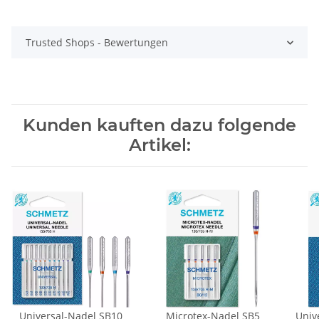
Trusted Shops - Bewertungen
Kunden kauften dazu folgende
Artikel:
Universal-Nadel SB10
Microtex-Nadel SB5
Univ