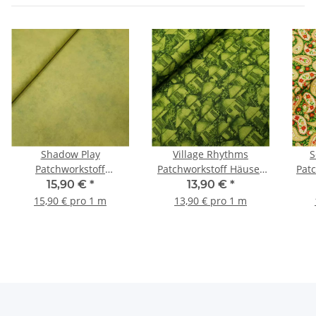
Shadow Play
Village Rhythms
S
Patchworkstoff
Patchworkstoff Häuser
Patc
marmoriert hellgrün
grün
be
15,90 €
*
13,90 €
*
15,90 € pro 1 m
13,90 € pro 1 m