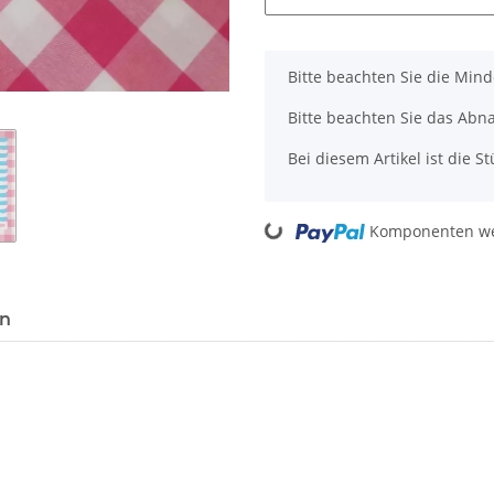
x
Bitte beachten Sie die Min
Bitte beachten Sie das Abn
Bei diesem Artikel ist die Stü
Loading...
Komponenten wer
en