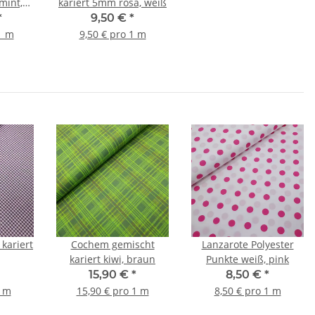
mint,
kariert 5mm rosa, weiß
*
9,50 €
*
1 m
9,50 € pro 1 m
kariert
Cochem gemischt
Lanzarote Polyester
kariert kiwi, braun
Punkte weiß, pink
15,90 €
*
8,50 €
*
1 m
15,90 € pro 1 m
8,50 € pro 1 m