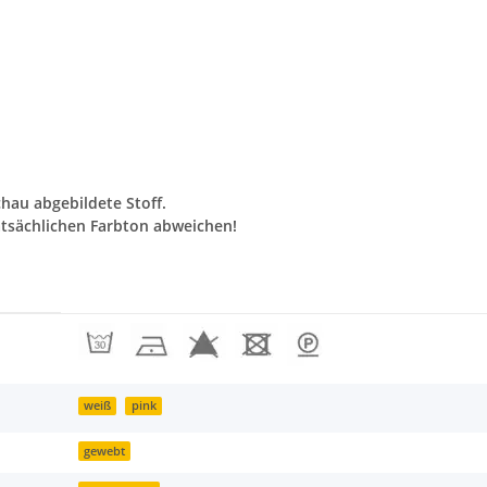
chau abgebildete Stoff.
tsächlichen Farbton abweichen!
weiß
pink
gewebt