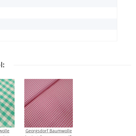
l:
olle
Georgsdorf Baumwolle