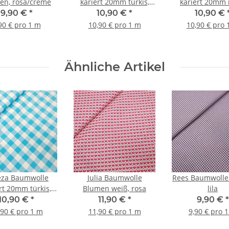
fen, rosa/creme
kariert 20mm türkis,
kariert 20mm 
weiß
weiß
9,90 €
*
10,90 €
*
10,90 €
90 € pro 1 m
10,90 € pro 1 m
10,90 € pro 
Ähnliche Artikel
eza Baumwolle
Julia Baumwolle
Rees Baumwolle 
rt 20mm türkis,
Blumen weiß, rosa
lila
weiß
10,90 €
*
11,90 €
*
9,90 €
*
,90 € pro 1 m
11,90 € pro 1 m
9,90 € pro 