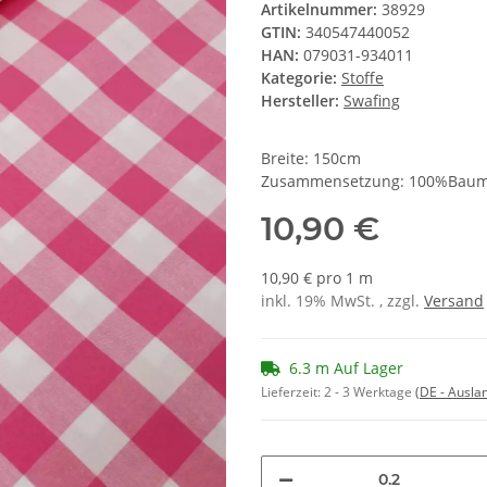
Artikelnummer:
38929
GTIN:
340547440052
HAN:
079031-934011
Kategorie:
Stoffe
Hersteller:
Swafing
Breite: 150cm
Zusammensetzung: 100%Baum
10,90 €
10,90 € pro 1 m
inkl. 19% MwSt. , zzgl.
Versand
6.3 m Auf Lager
Lieferzeit:
2 - 3 Werktage
(DE - Ausla