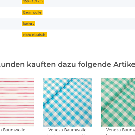
150 - 159 cm
Baumwolle
kariert
nicht elastisch
unden kauften dazu folgende Artike
m Baumwolle
Veneza Baumwolle
Veneza Baumw