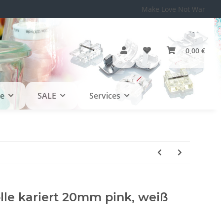
Make Love Not War
0,00 €
le
SALE
Services
e kariert 20mm pink, weiß