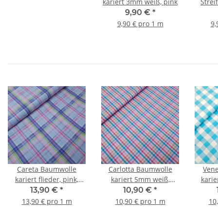
kariert 3mm weiß, pink
Strei
9,90 €
*
9,90 € pro 1 m
9,
Careta Baumwolle
Carlotta Baumwolle
Ven
kariert flieder, pink,
kariert 5mm weiß,
karie
grün
türkis, rosa, orange,
13,90 €
*
10,90 €
*
grün
13,90 € pro 1 m
10,90 € pro 1 m
10