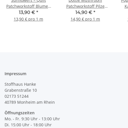
Sunflowers – Quilt
Dottie Mushroom
Pop
Patchworkstoff Blumen
Patchworkstoff Pilze
K
dunkelgrün, kiwi,
grün, braun, beige,
Web
13,90 €
*
14,90 €
*
orange, gelb
hellblau
13,90 € pro 1 m
14,90 € pro 1 m
Impressum
Stoffhaus Hanke
Grabenstraße 10
02173 51244
40789
Monheim am Rhein
Öffnungszeiten
Mo. - Fr. 9:30 Uhr - 13:00 Uhr
Di. 15:00 Uhr - 18:00 Uhr