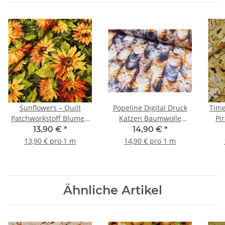
Sunflowers – Quilt
Popeline Digital Druck
Time
Patchworkstoff Blumen
Katzen Baumwolle
Pi
dunkelgrün, kiwi,
Webware Katzen grau
13,90 €
*
14,90 €
*
orange, gelb
orange
13,90 € pro 1 m
14,90 € pro 1 m
Ähnliche Artikel