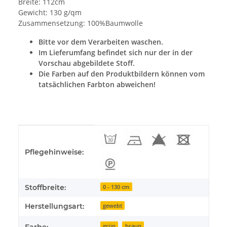
Breite: 112cm
Gewicht: 130 g/qm
Zusammensetzung: 100%Baumwolle
Bitte vor dem Verarbeiten waschen.
Im Lieferumfang befindet sich nur der in der
Vorschau abgebildete Stoff.
Die Farben auf den Produktbildern können vom
tatsächlichen Farbton abweichen!
Produkteigenschaft
Wert
Pflegehinweise:
Stoffbreite:
0 - 130 cm
Herstellungsart:
gewebt
grün
braun