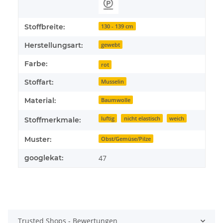
Stoffbreite:
130 - 139 cm
Herstellungsart:
gewebt
Farbe:
rot
Stoffart:
Musselin
Material:
Baumwolle
luftig
nicht elastisch
weich
Stoffmerkmale:
Muster:
Obst/Gemüse/Pilze
googlekat:
47
Trusted Shops - Bewertungen