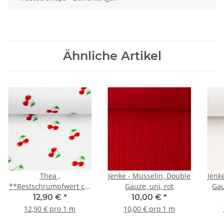
Ähnliche Artikel
Thea ,
Jenke - Musselin, Double
Jenk
**Restschrumpfwert ca.
Gauze, uni, rot
Gau
10%** - Musselin,
12,90 €
*
10,00 €
*
Double Gauze Kirschen,
12,90 € pro 1 m
10,00 € pro 1 m
rot/weiß