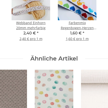
Webband Einhorn
Farbenmix
20mm mehrfarbig
Regenbogen-Herzen
byGraziela 15mm
2,40 €
*
1,60 €
*
2,40 € pro 1 m
1,60 € pro 1 m
Ähnliche Artikel