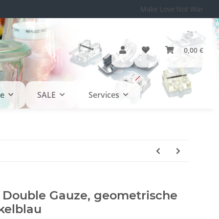
Make Love Not War
0,00 €
le
SALE
Services
, Double Gauze, geometrische
kelblau