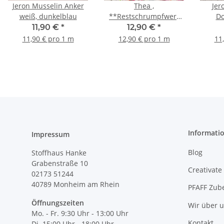
Jeron Musselin Anker
Thea ,
Jer
weiß, dunkelblau
**Restschrumpfwert
Do
ca. 10%** - Musselin,
geome
11,90 €
*
12,90 €
*
Double Blumen,
dun
11,90 € pro 1 m
12,90 € pro 1 m
11
pink/blau/weiß
Informati
Impressum
Blog
Stoffhaus Hanke
Grabenstraße 10
Creativate
02173 51244
40789
Monheim am Rhein
PFAFF Zub
Öffnungszeiten
Wir über 
Mo. - Fr. 9:30 Uhr - 13:00 Uhr
Kontakt
Di. 15:00 Uhr - 18:00 Uhr