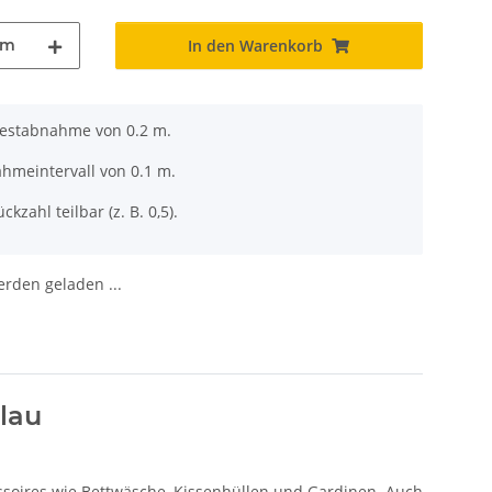
m
In den Warenkorb
destabnahme von 0.2 m.
ahmeintervall von 0.1 m.
ckzahl teilbar (z. B. 0,5).
den geladen ...
lau
ssoires wie Bettwäsche, Kissenhüllen und Gardinen. Auch