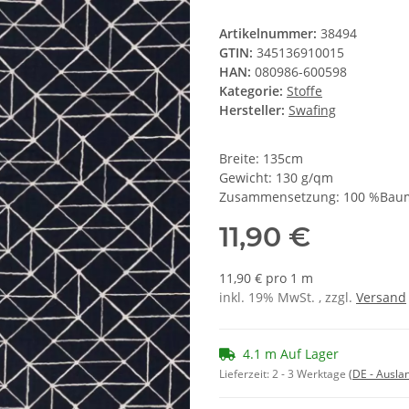
Artikelnummer:
38494
GTIN:
345136910015
HAN:
080986-600598
Kategorie:
Stoffe
Hersteller:
Swafing
Breite: 135cm
Gewicht: 130 g/qm
Zusammensetzung: 100 %Bau
11,90 €
11,90 € pro 1 m
inkl. 19% MwSt. , zzgl.
Versand
4.1 m Auf Lager
Lieferzeit:
2 - 3 Werktage
(DE - Ausla