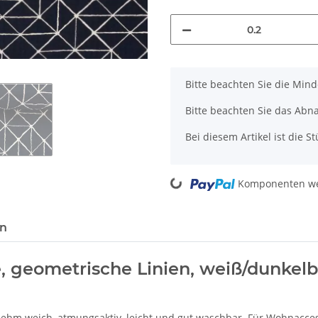
x
Bitte beachten Sie die Min
Bitte beachten Sie das Abn
Bei diesem Artikel ist die Stü
Komponenten wer
Loading...
en
, geometrische Linien, weiß/dunkelb
nehm weich, atmungsaktiv, leicht und gut waschbar. Für Wohnacce