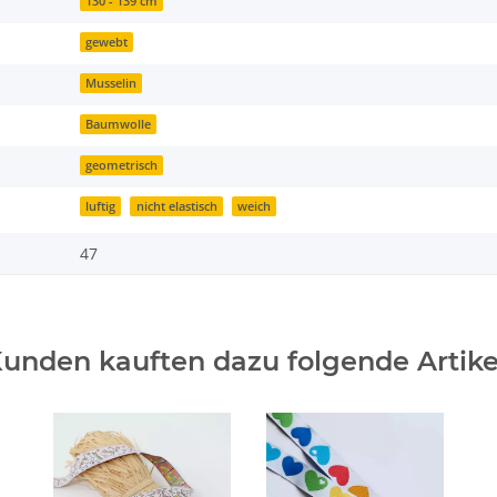
130 - 139 cm
gewebt
Musselin
Baumwolle
geometrisch
luftig
nicht elastisch
weich
47
unden kauften dazu folgende Artike