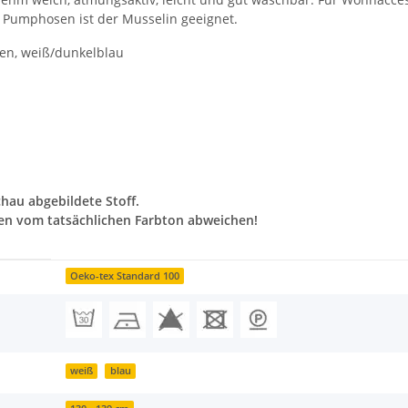
Pumphosen ist der Musselin geeignet.
ien, weiß/dunkelblau
chau abgebildete Stoff.
en vom tatsächlichen Farbton abweichen!
Oeko-tex Standard 100
weiß
blau