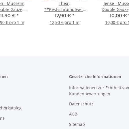
on - Musselin,
Thea ,
Jenke - Musse
uble Gauze,
**Restschrumpfwert
Double Gauze,
trische Linien,
ca. 10%** - Musselin,
naturwei
11,90 €
*
12,90 €
*
10,00 €
kelgrau/beige
Double Tupfen,
,90 € pro 1 m
12,90 € pro 1 m
10,00 € pro 
bunt/smaragd/weiß
onen
Gesetzliche Informationen
Informationen zur Echtheit vo
Kundenbewertungen
Datenschutz
ehörkatalog
AGB
uns
Sitemap