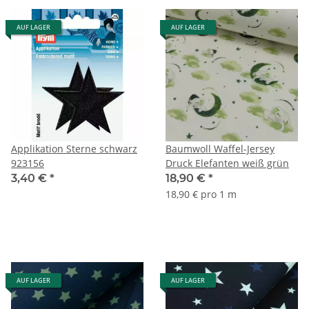
AUF LAGER
AUF LAGER
Applikation Sterne schwarz
Baumwoll Waffel-Jersey
923156
Druck Elefanten weiß grün
3,40 €
*
18,90 €
*
18,90 € pro 1 m
AUF LAGER
AUF LAGER