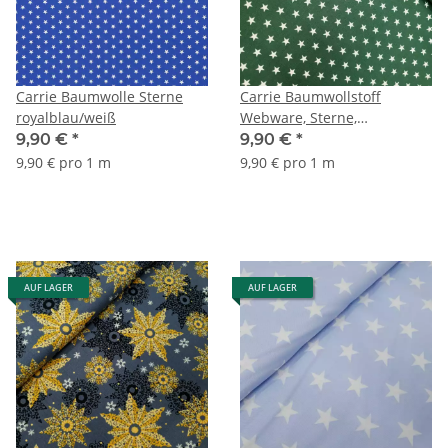
Carrie Baumwolle Sterne
Carrie Baumwollstoff
royalblau/weiß
Webware, Sterne,
dunkelgrün, weiß
9,90 €
*
9,90 €
*
9,90 € pro 1 m
9,90 € pro 1 m
AUF LAGER
AUF LAGER