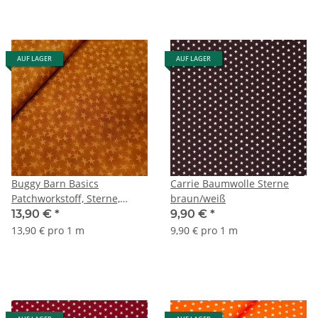
AUF LAGER
AUF LAGER
Buggy Barn Basics
Carrie Baumwolle Sterne
Patchworkstoff, Sterne,
braun/weiß
terracotta
13,90 €
*
9,90 €
*
13,90 € pro 1 m
9,90 € pro 1 m