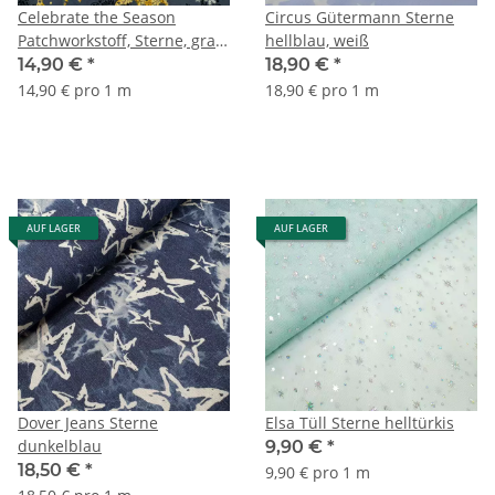
Celebrate the Season
Circus Gütermann Sterne
Patchworkstoff, Sterne, grau,
hellblau, weiß
gelb, schwarz
14,90 €
*
18,90 €
*
14,90 € pro 1 m
18,90 € pro 1 m
AUF LAGER
AUF LAGER
Dover Jeans Sterne
Elsa Tüll Sterne helltürkis
dunkelblau
9,90 €
*
18,50 €
*
9,90 € pro 1 m