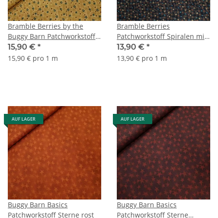
Bramble Berries by the
Bramble Berries
Buggy Barn Patchworkstoff
Patchworkstoff Spiralen mit
mini Sterne beige, petrol
mini Sternen schwarz,
15,90 €
*
13,90 €
*
braun, türkis
15,90 € pro 1 m
13,90 € pro 1 m
AUF LAGER
AUF LAGER
Buggy Barn Basics
Buggy Barn Basics
Patchworkstoff Sterne rost
Patchworkstoff Sterne