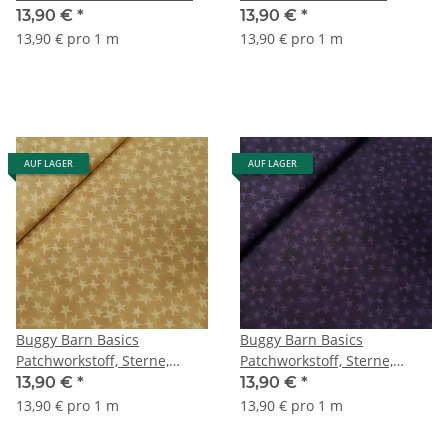
rotbraun
13,90 €
*
13,90 €
*
13,90 € pro 1 m
13,90 € pro 1 m
AUF LAGER
AUF LAGER
Buggy Barn Basics
Buggy Barn Basics
Patchworkstoff, Sterne,
Patchworkstoff, Sterne,
beige
dunkellila
13,90 €
*
13,90 €
*
13,90 € pro 1 m
13,90 € pro 1 m