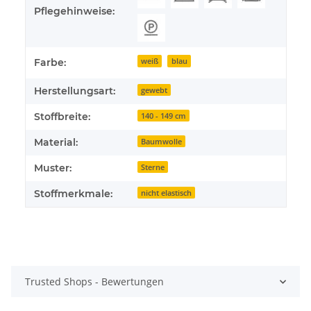
Pflegehinweise:
Farbe:
weiß
blau
Herstellungsart:
gewebt
Stoffbreite:
140 - 149 cm
Material:
Baumwolle
Muster:
Sterne
Stoffmerkmale:
nicht elastisch
Trusted Shops - Bewertungen