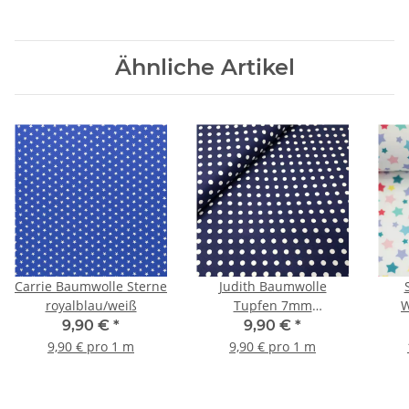
Ähnliche Artikel
Carrie Baumwolle Sterne
Judith Baumwolle
royalblau/weiß
Tupfen 7mm
W
dunkelblau, weiß
9,90 €
*
9,90 €
*
9,90 € pro 1 m
9,90 € pro 1 m