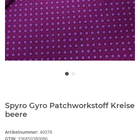
Spyro Gyro Patchworkstoff Kreise
beere
Artikelnummer:
40078
GTIN:
336850380086