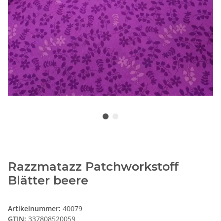
Razzmatazz Patchworkstoff
Blätter beere
Artikelnummer:
40079
GTIN:
337808520059