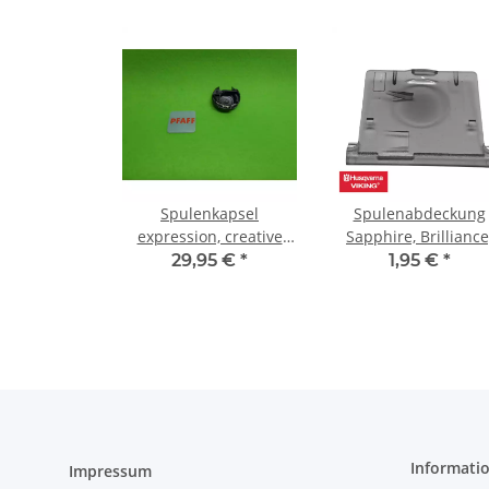
Spulenkapsel
Spulenabdeckung
expression, creative
Sapphire, Brilliance
sensation, performance
Topaz, Opal
29,95 €
*
1,95 €
*
Informati
Impressum