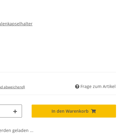
ulenkapselhalter
Frage zum Artikel
nd abweichend)
In den Warenkorb
den geladen ...