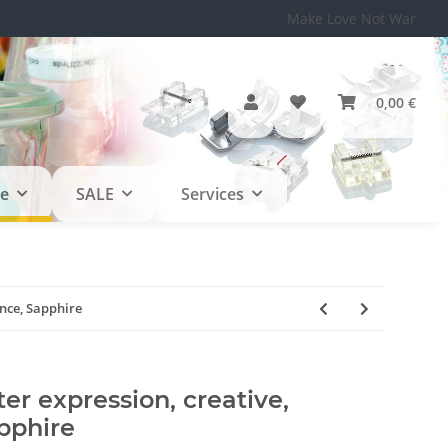
Make Love Not War
0,00 €
le
SALE
Services
nce, Sapphire
er expression, creative,
pphire