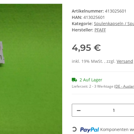
Artikelnummer:
413025601
HAN:
413025601
Kategorie:
Spulenkapseln / Sp
Hersteller:
PFAFF
4,95 €
inkl. 19% MwSt. , zzgl.
Versand
2 Auf Lager
Lieferzeit:
2 - 3 Werktage
(DE - Ausla
Loading...
Komponenten wer