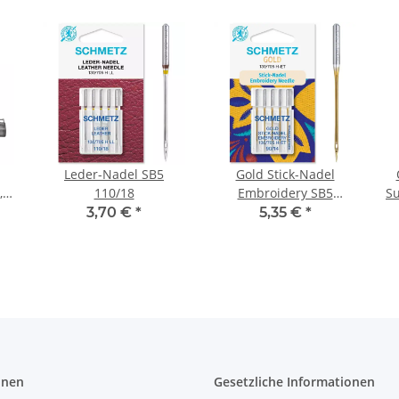
Leder-Nadel SB5
Gold Stick-Nadel
,
110/18
Embroidery SB5
Su
130/705 H-ET 90/14
3,70 €
*
5,35 €
*
onen
Gesetzliche Informationen