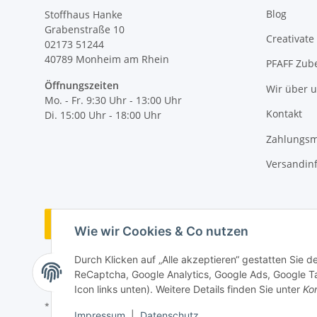
Blog
Stoffhaus Hanke
Grabenstraße 10
Creativate
02173 51244
40789
Monheim am Rhein
PFAFF Zub
Öffnungszeiten
Wir über 
Mo. - Fr. 9:30 Uhr - 13:00 Uhr
Kontakt
Di. 15:00 Uhr - 18:00 Uhr
Zahlungsm
Versandin
Vertrag widerrufen
Wie wir Cookies & Co nutzen
Durch Klicken auf „Alle akzeptieren“ gestatten Sie 
ReCaptcha, Google Analytics, Google Ads, Google Ta
Icon links unten). Weitere Details finden Sie unter
Kon
* Alle Preise inkl. gesetzlicher MwSt., zzgl.
Versand
Impressum
|
Datenschutz